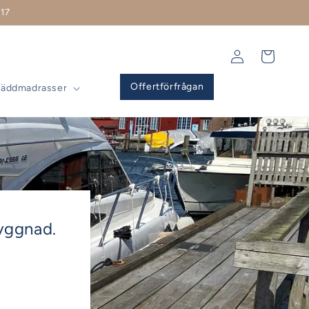
17
Logga
Varukorg
in
Offertförfrågan
Bäddmadrasser
yggnad.
!