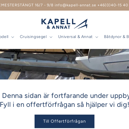
EMESTERSTÄNGT 16/7 - 9/8 info@kapell-annat.se +46(0)40-15 40 
odell
Cruisingsegel
Universal & Annat
Båtdynor & 
 Denna sidan är fortfarande under uppb
Fyll i en offertförfrågan så hjälper vi dig
Till Offertförfrågan