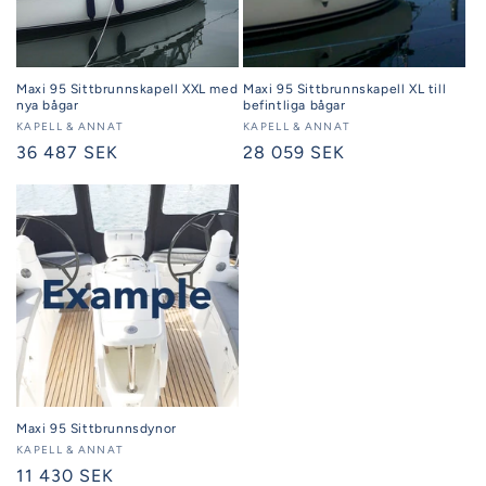
Maxi 95 Sittbrunnskapell XXL med
Maxi 95 Sittbrunnskapell XL till
nya bågar
befintliga bågar
Säljare:
KAPELL & ANNAT
Säljare:
KAPELL & ANNAT
Ordinarie
36 487 SEK
Ordinarie
28 059 SEK
pris
pris
Maxi 95 Sittbrunnsdynor
Säljare:
KAPELL & ANNAT
Ordinarie
11 430 SEK