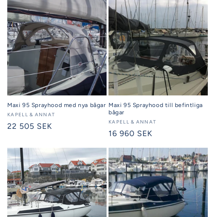
Maxi 95 Sprayhood med nya bågar
Maxi 95 Sprayhood till befintliga
bågar
Säljare:
KAPELL & ANNAT
Säljare:
KAPELL & ANNAT
Ordinarie
22 505 SEK
Ordinarie
16 960 SEK
pris
pris