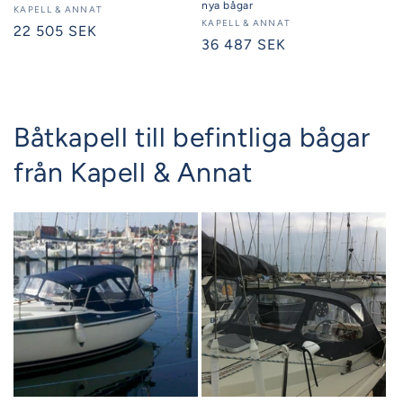
nya bågar
Säljare:
KAPELL & ANNAT
Säljare:
KAPELL & ANNAT
Ordinarie
22 505 SEK
Ordinarie
36 487 SEK
pris
pris
Båtkapell till befintliga bågar
från Kapell & Annat