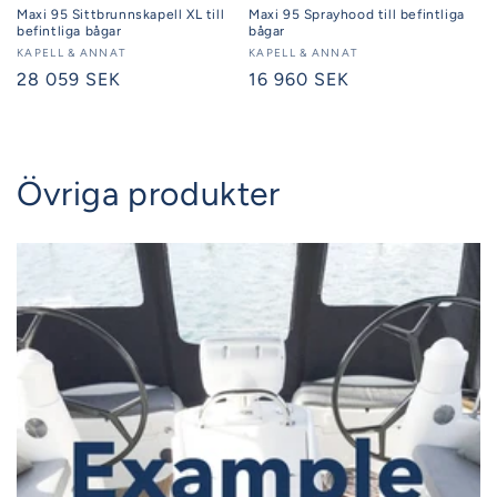
Maxi 95 Sittbrunnskapell XL till
Maxi 95 Sprayhood till befintliga
befintliga bågar
bågar
Säljare:
KAPELL & ANNAT
Säljare:
KAPELL & ANNAT
Ordinarie
28 059 SEK
Ordinarie
16 960 SEK
pris
pris
Övriga produkter