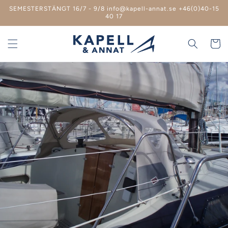
vidare
SEMESTERSTÄNGT 16/7 - 9/8 info@kapell-annat.se +46(0)40-15
till
40 17
innehåll
Varukor