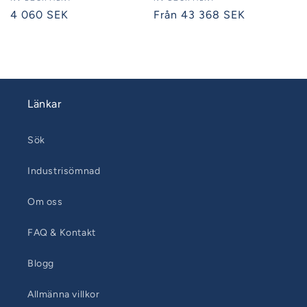
Säljare:
Säljare:
Ordinarie
4 060 SEK
Ordinarie
Från 43 368 SEK
pris
pris
Länkar
Sök
Industrisömnad
Om oss
FAQ & Kontakt
Blogg
Allmänna villkor