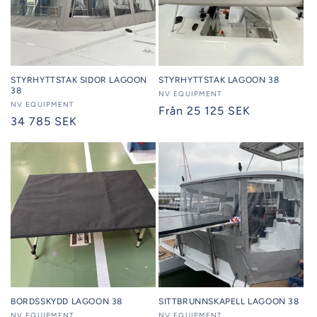
STYRHYTTSTAK SIDOR LAGOON
STYRHYTTSTAK LAGOON 38
38
Säljare:
NV EQUIPMENT
Säljare:
NV EQUIPMENT
Ordinarie
Från 25 125 SEK
Ordinarie
34 785 SEK
pris
pris
BORDSSKYDD LAGOON 38
SITTBRUNNSKAPELL LAGOON 38
NV EQUIPMENT
NV EQUIPMENT