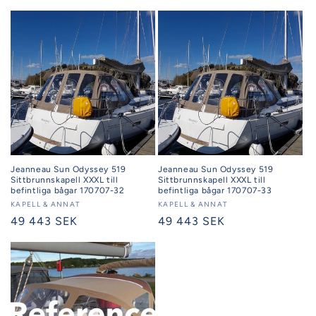
Jeanneau Sun Odyssey 519
Jeanneau Sun Odyssey 519
Sittbrunnskapell XXXL till
Sittbrunnskapell XXXL till
befintliga bågar 170707-32
befintliga bågar 170707-33
Säljare:
KAPELL & ANNAT
Säljare:
KAPELL & ANNAT
Ordinarie
49 443 SEK
Ordinarie
49 443 SEK
pris
pris