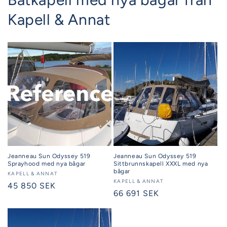
Kapell & Annat
Jeanneau Sun Odyssey 519
Jeanneau Sun Odyssey 519
Sprayhood med nya bågar
Sittbrunnskapell XXXL med nya
bågar
Säljare:
KAPELL & ANNAT
Säljare:
KAPELL & ANNAT
Ordinarie
45 850 SEK
Ordinarie
66 691 SEK
pris
pris