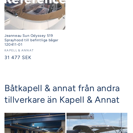
Jeanneau Sun Odyssey 519
Sprayhood till befintliga bågar
120411-01
Säljare:
KAPELL & ANNAT
Ordinarie
31 477 SEK
pris
Båtkapell & annat från andra
tillverkare än Kapell & Annat