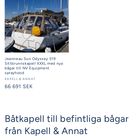
Jeanneau Sun Odyssey 519
Sittbrunnskapell XXXL med nya
bågar till NV Equipment
sprayhood
Säljare:
KAPELL & ANNAT
Ordinarie
66 691 SEK
pris
Båtkapell till befintliga bågar
från Kapell & Annat