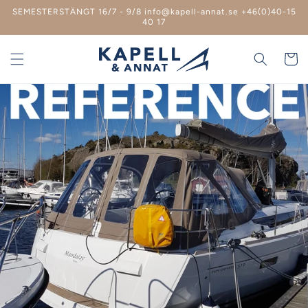
vidare
SEMESTERSTÄNGT 16/7 - 9/8 info@kapell-annat.se +46(0)40-15
till
40 17
innehåll
Varukor