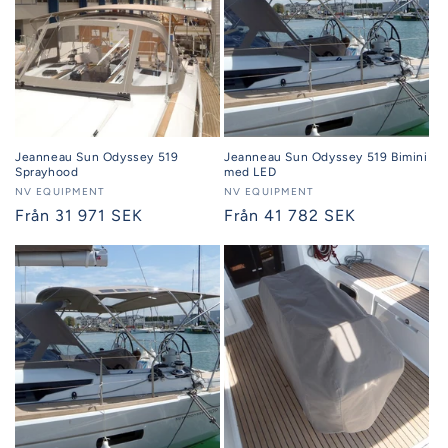
Jeanneau Sun Odyssey 519
Jeanneau Sun Odyssey 519 Bimini
Sprayhood
med LED
Säljare:
NV EQUIPMENT
Säljare:
NV EQUIPMENT
Ordinarie
Från 31 971 SEK
Ordinarie
Från 41 782 SEK
pris
pris