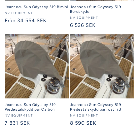
Jeanneau Sun Odyssey 519 Bimini
Jeanneau Sun Odyssey 519
Bordskydd
Säljare:
NV EQUIPMENT
Säljare:
NV EQUIPMENT
Ordinarie
Från 34 554 SEK
Ordinarie
6 526 SEK
pris
pris
Jeanneau Sun Odyssey 519
Jeanneau Sun Odyssey 519
Piedestalskydd par Carbon
Piedestalskydd par rostfritt
Säljare:
NV EQUIPMENT
Säljare:
NV EQUIPMENT
Ordinarie
7 831 SEK
Ordinarie
8 590 SEK
pris
pris