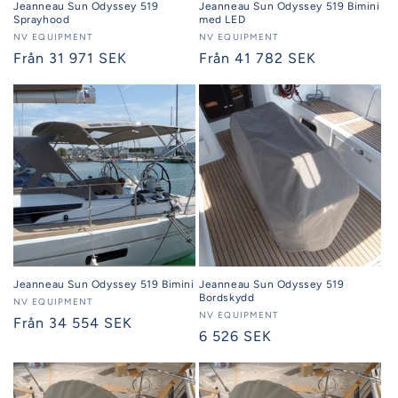
Jeanneau Sun Odyssey 519
Jeanneau Sun Odyssey 519 Bimini
Sprayhood
med LED
Säljare:
NV EQUIPMENT
Säljare:
NV EQUIPMENT
Ordinarie
Från 31 971 SEK
Ordinarie
Från 41 782 SEK
pris
pris
Jeanneau Sun Odyssey 519 Bimini
Jeanneau Sun Odyssey 519
Bordskydd
Säljare:
NV EQUIPMENT
Säljare:
NV EQUIPMENT
Ordinarie
Från 34 554 SEK
Ordinarie
6 526 SEK
pris
pris