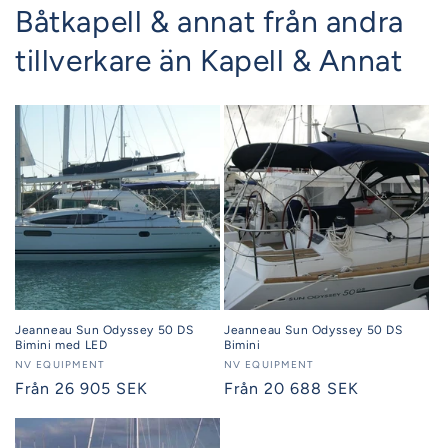
Båtkapell & annat från andra
tillverkare än Kapell & Annat
Jeanneau Sun Odyssey 50 DS
Jeanneau Sun Odyssey 50 DS
Bimini med LED
Bimini
Säljare:
NV EQUIPMENT
Säljare:
NV EQUIPMENT
Ordinarie
Från 26 905 SEK
Ordinarie
Från 20 688 SEK
pris
pris