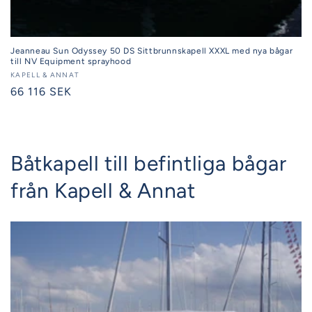
Jeanneau Sun Odyssey 50 DS Sittbrunnskapell XXXL med nya bågar
till NV Equipment sprayhood
Säljare:
KAPELL & ANNAT
Ordinarie
66 116 SEK
pris
Båtkapell till befintliga bågar
från Kapell & Annat