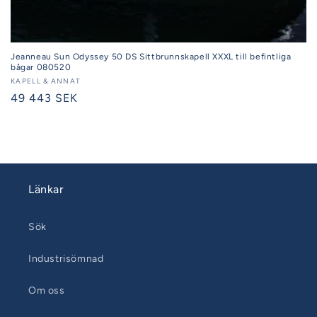
Jeanneau Sun Odyssey 50 DS Sittbrunnskapell XXXL till befintliga
bågar 080520
Säljare:
KAPELL & ANNAT
Ordinarie
49 443 SEK
pris
Länkar
Sök
Industrisömnad
Om oss