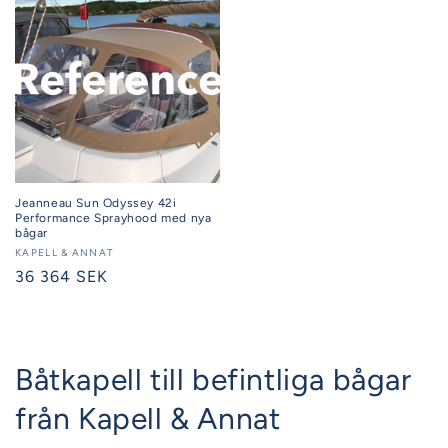
Jeanneau Sun Odyssey 42i
Performance Sprayhood med nya
bågar
Säljare:
KAPELL & ANNAT
Ordinarie
36 364 SEK
pris
Båtkapell till befintliga bågar
från Kapell & Annat