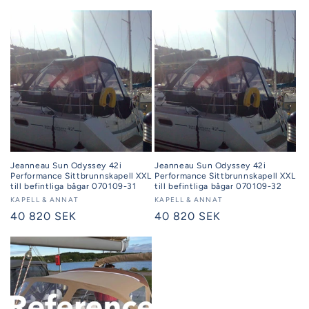
Jeanneau Sun Odyssey 42i
Jeanneau Sun Odyssey 42i
Performance Sittbrunnskapell XXL
Performance Sittbrunnskapell XXL
till befintliga bågar 070109-31
till befintliga bågar 070109-32
Säljare:
KAPELL & ANNAT
Säljare:
KAPELL & ANNAT
Ordinarie
40 820 SEK
Ordinarie
40 820 SEK
pris
pris