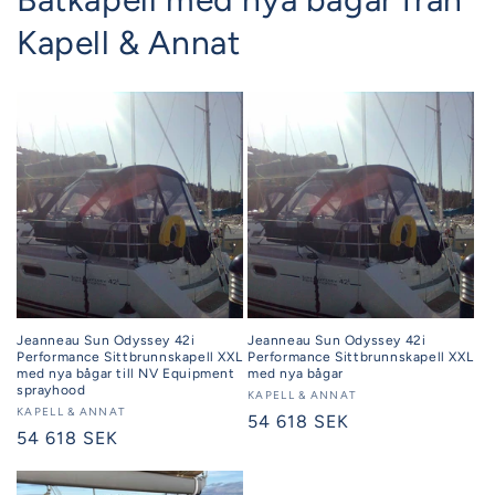
Kapell & Annat
Jeanneau Sun Odyssey 42i
Jeanneau Sun Odyssey 42i
Performance Sittbrunnskapell XXL
Performance Sittbrunnskapell XXL
med nya bågar till NV Equipment
med nya bågar
sprayhood
Säljare:
KAPELL & ANNAT
Säljare:
KAPELL & ANNAT
Ordinarie
54 618 SEK
Ordinarie
54 618 SEK
pris
pris