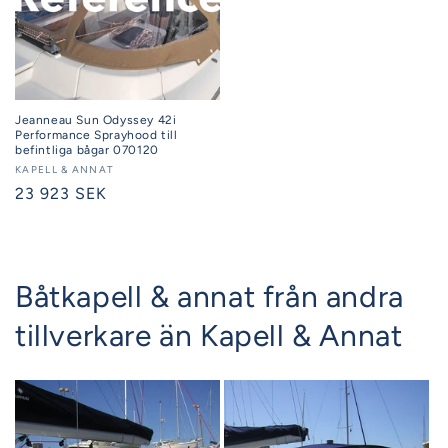
Jeanneau Sun Odyssey 42i
Performance Sprayhood till
befintliga bågar 070120
Säljare:
KAPELL & ANNAT
Ordinarie
23 923 SEK
pris
Båtkapell & annat från andra
tillverkare än Kapell & Annat