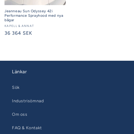
Jeanneau Sun Odyssey 42i
Performance Sprayhood med nya
bågar
Säljare:
KAPELL & ANNAT
Ordinarie
36 364 SEK
pris
Länkar
Sök
Industrisömnad
Om oss
FAQ & Kontakt