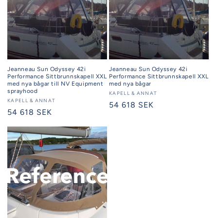
Jeanneau Sun Odyssey 42i
Jeanneau Sun Odyssey 42i
Performance Sittbrunnskapell XXL
Performance Sittbrunnskapell XXL
med nya bågar till NV Equipment
med nya bågar
sprayhood
Säljare:
KAPELL & ANNAT
Säljare:
KAPELL & ANNAT
Ordinarie
54 618 SEK
Ordinarie
54 618 SEK
pris
pris