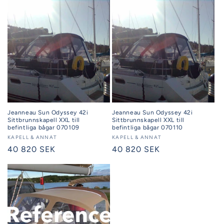
Jeanneau Sun Odyssey 42i
Jeanneau Sun Odyssey 42i
Sittbrunnskapell XXL till
Sittbrunnskapell XXL till
befintliga bågar 070109
befintliga bågar 070110
Säljare:
KAPELL & ANNAT
Säljare:
KAPELL & ANNAT
Ordinarie
40 820 SEK
Ordinarie
40 820 SEK
pris
pris