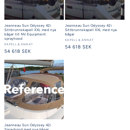
Jeanneau Sun Odyssey 42i
Jeanneau Sun Odyssey 42i
Sittbrunnskapell XXL med nya
Sittbrunnskapell XXL med nya
bågar till NV Equipment
bågar
sprayhood
Säljare:
KAPELL & ANNAT
Säljare:
KAPELL & ANNAT
Ordinarie
54 618 SEK
Ordinarie
54 618 SEK
pris
pris
Jeanneau Sun Odyssey 42i
Sprayhood med nya bågar