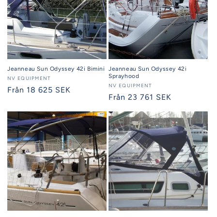
Jeanneau Sun Odyssey 42i Bimini
Jeanneau Sun Odyssey 42i
Sprayhood
Säljare:
NV EQUIPMENT
Säljare:
NV EQUIPMENT
Ordinarie
Från 18 625 SEK
Ordinarie
Från 23 761 SEK
pris
pris