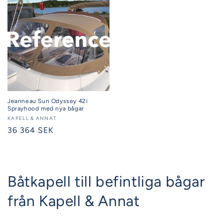
Jeanneau Sun Odyssey 42i
Sprayhood med nya bågar
Säljare:
KAPELL & ANNAT
Ordinarie
36 364 SEK
pris
Båtkapell till befintliga bågar
från Kapell & Annat