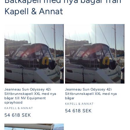
Kapell & Annat
Jeanneau Sun Odyssey 42i
Jeanneau Sun Odyssey 42i
Sittbrunnskapell XXL med nya
Sittbrunnskapell XXL med nya
bågar till NV Equipment
bågar
sprayhood
Säljare:
KAPELL & ANNAT
Säljare:
KAPELL & ANNAT
Ordinarie
54 618 SEK
Ordinarie
54 618 SEK
pris
pris