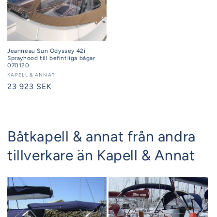
Jeanneau Sun Odyssey 42i
Sprayhood till befintliga bågar
070120
Säljare:
KAPELL & ANNAT
Ordinarie
23 923 SEK
pris
Båtkapell & annat från andra
tillverkare än Kapell & Annat