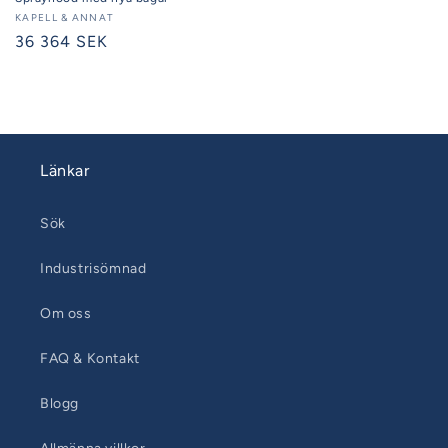
Säljare:
KAPELL & ANNAT
Ordinarie
36 364 SEK
pris
Länkar
Sök
Industrisömnad
Om oss
FAQ & Kontakt
Blogg