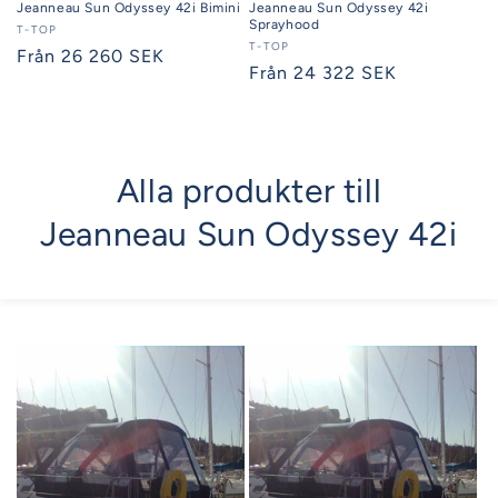
Jeanneau Sun Odyssey 42i Bimini
Jeanneau Sun Odyssey 42i
Sprayhood
Säljare:
T-TOP
Säljare:
T-TOP
Ordinarie
Från 26 260 SEK
Ordinarie
Från 24 322 SEK
pris
pris
Alla produkter till
Jeanneau Sun Odyssey 42i