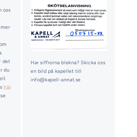
n oss
ommer
nom
a
r det
Har siffrorna blekna? Skicka oss
ar du
en bild på kapellet till
ell.
info@kapell-annat.se
ss
här
.se