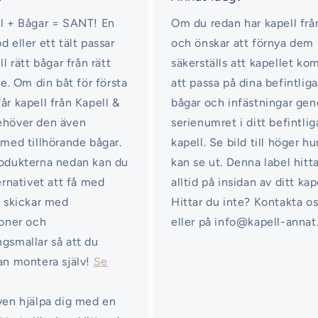
l + Bågar = SANT! En
Om du redan har kapell frå
d eller ett tält passar
och önskar att förnya dem
ll rätt bågar från rätt
säkerställs att kapellet k
re. Om din båt för första
att passa på dina befintliga
år kapell från Kapell &
bågar och infästningar ge
ehöver den även
serienumret i ditt befintlig
 med tillhörande bågar.
kapell. Se bild till höger hu
odukterna nedan kan du
kan se ut. Denna label hitt
ternativet att få med
alltid på insidan av ditt kap
i skickar med
Hittar du inte? Kontakta o
ioner och
eller på info@kapell-annat
gsmallar så att du
an montera själv!
Se
ven hjälpa dig med en