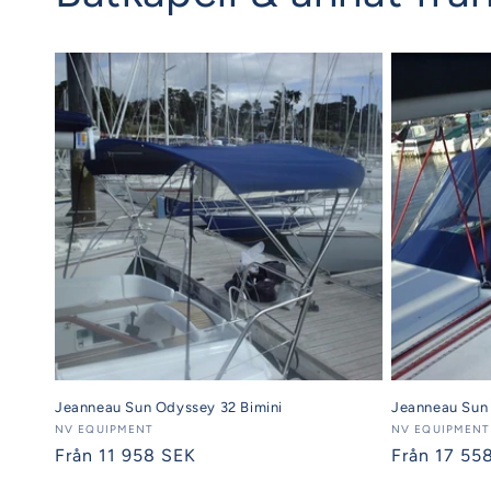
Jeanneau Sun Odyssey 32 Bimini
Jeanneau Sun
Säljare:
NV EQUIPMENT
Säljare:
NV EQUIPMENT
Ordinarie
Från 11 958 SEK
Ordinarie
Från 17 55
pris
pris