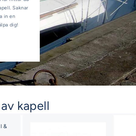
apell. Saknar
a in en
älpa dig!
 av kapell
l &