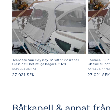
Jeanneau Sun Odyssey 32 Sittbrunnskapell
Jeanneau Sun 
Classic till befintliga bågar 031128
Classic till be
Säljare:
KAPELL & ANNAT
Säljare:
KAPELL & ANN
Ordinarie
27 021 SEK
Ordinarie
27 021 SEK
pris
pris
Båtkapell & annat från