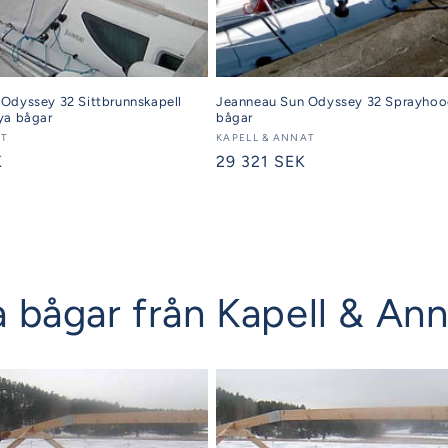
Odyssey 32 Sittbrunnskapell
Jeanneau Sun Odyssey 32 Sprayho
ya bågar
bågar
AT
Säljare:
KAPELL & ANNAT
K
Ordinarie
29 321 SEK
pris
iga bågar från Kapell & An