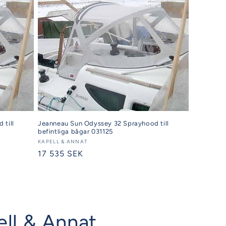
 till
Jeanneau Sun Odyssey 32 Sprayhood till
befintliga bågar 031125
Säljare:
KAPELL & ANNAT
Ordinarie
17 535 SEK
pris
ell & Annat