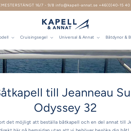
EMESTERSTÄNGT 16/7 - 9/8 info@kapell-annat.se +46(0)40-15 40 
odell
Cruisingsegel
Universal & Annat
Båtdynor & 
åtkapell till Jeanneau S
Odyssey 32
jort det möjligt att beställa båtkapell och en del annat till
irekt här på hemsidan utan att vi behöver besöka din båt! 