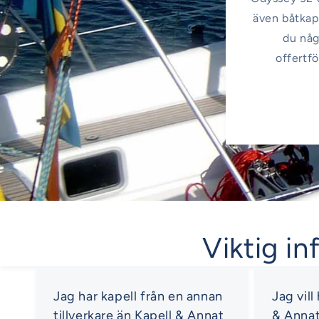
även båtkape
du någ
offertfö
Viktig in
Jag har kapell från en annan
Jag vill
tillverkare än Kapell & Annat
& Anna