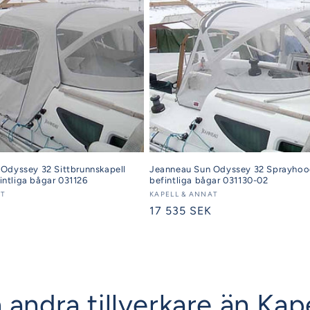
Odyssey 32 Sittbrunnskapell
Jeanneau Sun Odyssey 32 Sprayhood
fintliga bågar 031126
befintliga bågar 031130-02
AT
Säljare:
KAPELL & ANNAT
Ordinarie
17 535 SEK
pris
 andra tillverkare än Kap