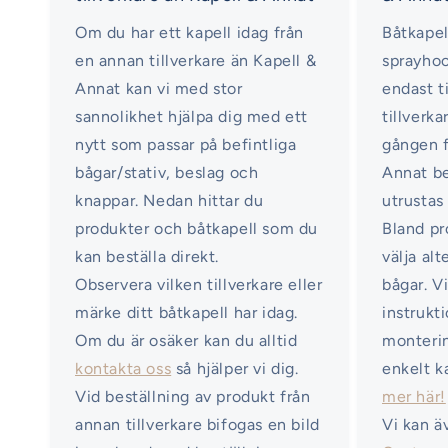
Om du har ett kapell idag från
Båtkapel
en annan tillverkare än Kapell &
sprayhoo
Annat kan vi med stor
endast ti
sannolikhet hjälpa dig med ett
tillverka
nytt som passar på befintliga
gången f
bågar/stativ, beslag och
Annat b
knappar. Nedan hittar du
utrustas
produkter och båtkapell som du
Bland pr
kan beställa direkt.
välja al
Observera vilken tillverkare eller
bågar. V
märke ditt båtkapell har idag.
instrukt
Om du är osäker kan du alltid
monterin
kontakta oss
så hjälper vi dig.
enkelt k
Vid beställning av produkt från
mer här!
annan tillverkare bifogas en bild
Vi kan ä