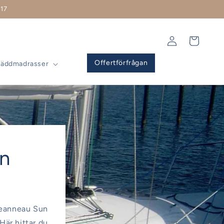
17
Logga
Varukorg
in
Offertförfrågan
Bäddmadrasser
un
 Jeanneau Sun
Här hittar du