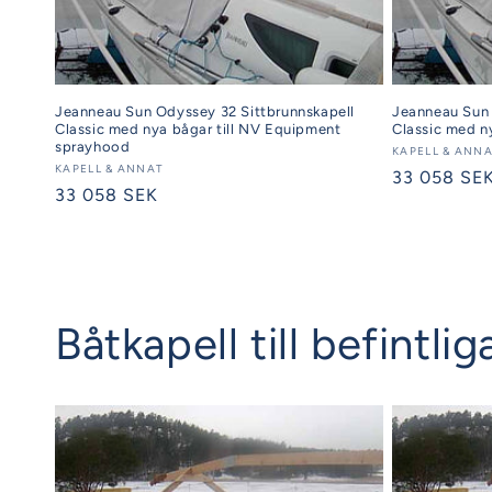
Jeanneau Sun Odyssey 32 Sittbrunnskapell
Jeanneau Sun 
Classic med nya bågar till NV Equipment
Classic med n
sprayhood
Säljare:
KAPELL & ANN
Säljare:
KAPELL & ANNAT
Ordinarie
33 058 SE
Ordinarie
33 058 SEK
pris
pris
Båtkapell till befintl