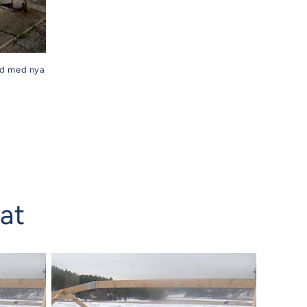
od med nya
nat