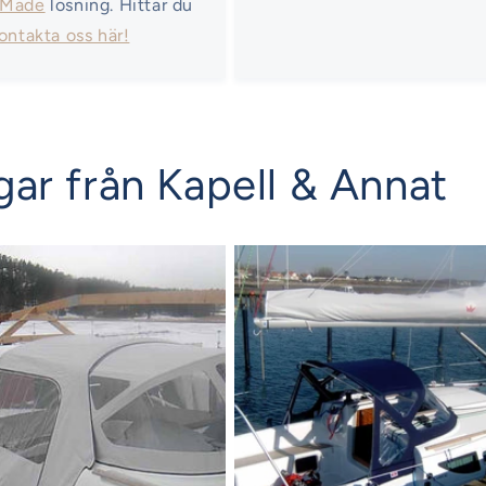
 Made
lösning. Hittar du
ontakta oss här!
ar från Kapell & Annat