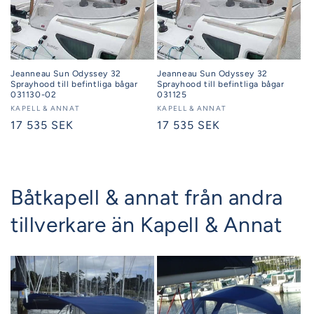
Jeanneau Sun Odyssey 32
Jeanneau Sun Odyssey 32
Sprayhood till befintliga bågar
Sprayhood till befintliga bågar
031130-02
031125
Säljare:
KAPELL & ANNAT
Säljare:
KAPELL & ANNAT
Ordinarie
17 535 SEK
Ordinarie
17 535 SEK
pris
pris
Båtkapell & annat från andra
tillverkare än Kapell & Annat