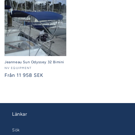
Jeanneau Sun Odyssey 32 Bimini
Säljare:
NV EQUIPMENT
Ordinarie
Från 11 958 SEK
pris
Länkar
Sök