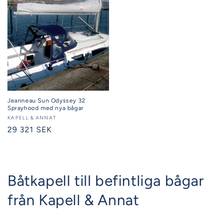
Jeanneau Sun Odyssey 32
Sprayhood med nya bågar
Säljare:
KAPELL & ANNAT
Ordinarie
29 321 SEK
pris
Båtkapell till befintliga bågar
från Kapell & Annat