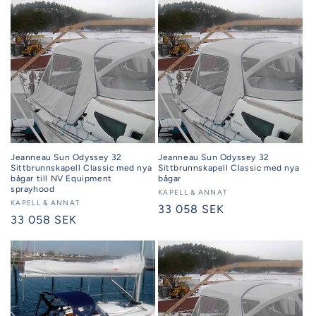
Jeanneau Sun Odyssey 32
Jeanneau Sun Odyssey 32
Sittbrunnskapell Classic med nya
Sittbrunnskapell Classic med nya
bågar till NV Equipment
bågar
sprayhood
Säljare:
KAPELL & ANNAT
Säljare:
KAPELL & ANNAT
Ordinarie
33 058 SEK
Ordinarie
33 058 SEK
pris
pris