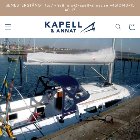
vidare
SEMESTERSTÄNGT 16/7 - 9/8 info@kapell-annat.se +46(0)40-15
till
40 17
innehåll
Varukor