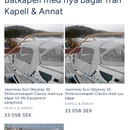
Kapell & Annat
Jeanneau Sun Odyssey 32
Jeanneau Sun Odyssey 32
Sittbrunnskapell Classic med nya
Sittbrunnskapell Classic med nya
bågar till NV Equipment
bågar
sprayhood
Säljare:
KAPELL & ANNAT
Säljare:
KAPELL & ANNAT
Ordinarie
33 058 SEK
Ordinarie
33 058 SEK
pris
pris