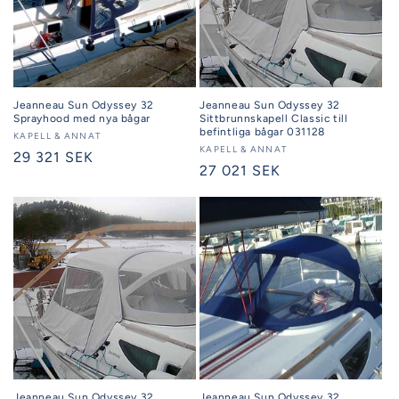
Jeanneau Sun Odyssey 32
Jeanneau Sun Odyssey 32
Sprayhood med nya bågar
Sittbrunnskapell Classic till
befintliga bågar 031128
Säljare:
KAPELL & ANNAT
Säljare:
KAPELL & ANNAT
Ordinarie
29 321 SEK
Ordinarie
27 021 SEK
pris
pris
Jeanneau Sun Odyssey 32
Jeanneau Sun Odyssey 32