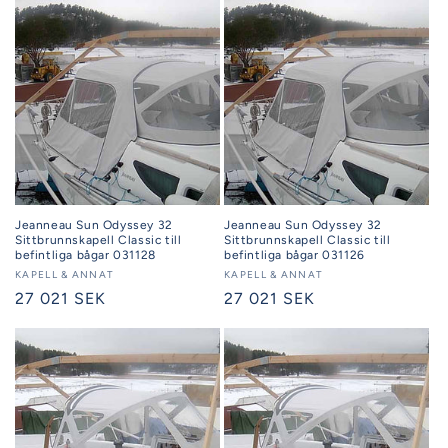
Jeanneau Sun Odyssey 32
Jeanneau Sun Odyssey 32
Sittbrunnskapell Classic till
Sittbrunnskapell Classic till
befintliga bågar 031128
befintliga bågar 031126
Säljare:
KAPELL & ANNAT
Säljare:
KAPELL & ANNAT
Ordinarie
27 021 SEK
Ordinarie
27 021 SEK
pris
pris