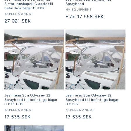
Sittbrunnskapell Classic till
Sprayhood
befintliga bågar 031126
Säljare:
NV EQUIPMENT
Säljare:
KAPELL & ANNAT
Ordinarie
Från 17 558 SEK
Ordinarie
27 021 SEK
pris
pris
Jeanneau Sun Odyssey 32
Jeanneau Sun Odyssey 32
Sprayhood till befintliga bågar
Sprayhood till befintliga bågar
031130-02
031125
Säljare:
KAPELL & ANNAT
Säljare:
KAPELL & ANNAT
Ordinarie
17 535 SEK
Ordinarie
17 535 SEK
pris
pris