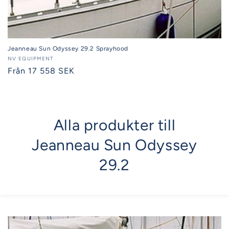
Jeanneau Sun Odyssey 29.2 Sprayhood
Säljare:
NV EQUIPMENT
Ordinarie
Från 17 558 SEK
pris
Alla produkter till
Jeanneau Sun Odyssey
29.2