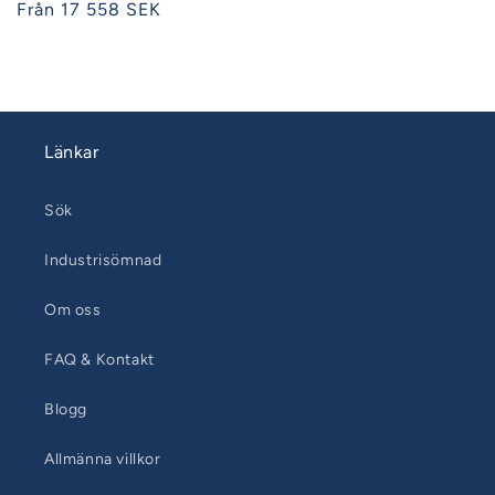
Ordinarie
Från 17 558 SEK
pris
Länkar
Sök
Industrisömnad
Om oss
FAQ & Kontakt
Blogg
Allmänna villkor