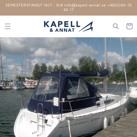
vidare
SEMESTERSTÄNGT 16/7 - 9/8 info@kapell-annat.se +46(0)40-15
till
40 17
innehåll
Varukor