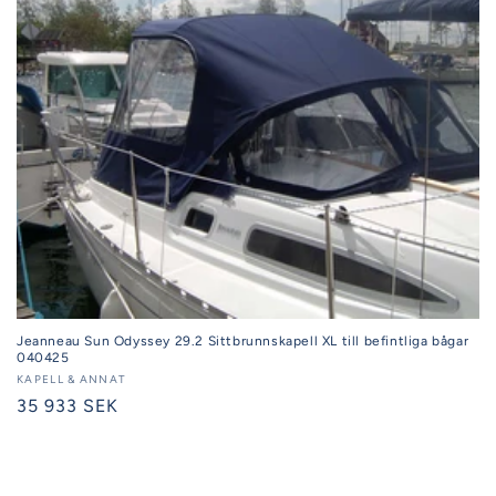
Jeanneau Sun Odyssey 29.2 Sittbrunnskapell XL till befintliga bågar
040425
Säljare:
KAPELL & ANNAT
Ordinarie
35 933 SEK
pris