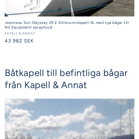
Jeanneau Sun Odyssey 29.2 Sittbrunnskapell XL med nya bågar till
NV Equipment sprayhood
Säljare:
KAPELL & ANNAT
Ordinarie
43 982 SEK
pris
Båtkapell till befintliga bågar
från Kapell & Annat