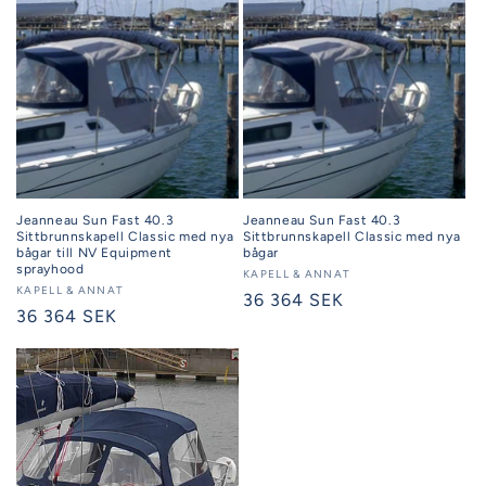
Jeanneau Sun Fast 40.3
Jeanneau Sun Fast 40.3
Sittbrunnskapell Classic med nya
Sittbrunnskapell Classic med nya
bågar till NV Equipment
bågar
sprayhood
Säljare:
KAPELL & ANNAT
Säljare:
KAPELL & ANNAT
Ordinarie
36 364 SEK
Ordinarie
36 364 SEK
pris
pris