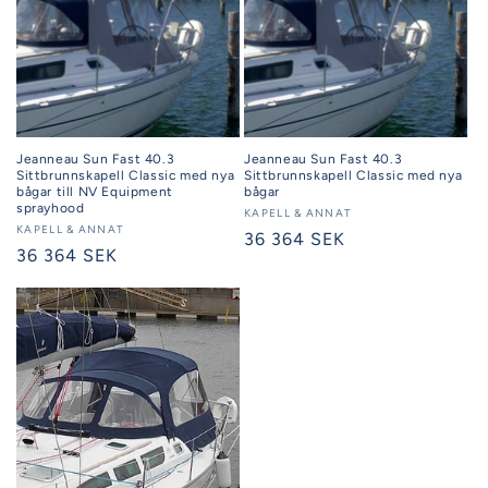
Jeanneau Sun Fast 40.3
Jeanneau Sun Fast 40.3
Sittbrunnskapell Classic med nya
Sittbrunnskapell Classic med nya
bågar till NV Equipment
bågar
sprayhood
Säljare:
KAPELL & ANNAT
Säljare:
KAPELL & ANNAT
Ordinarie
36 364 SEK
Ordinarie
36 364 SEK
pris
pris