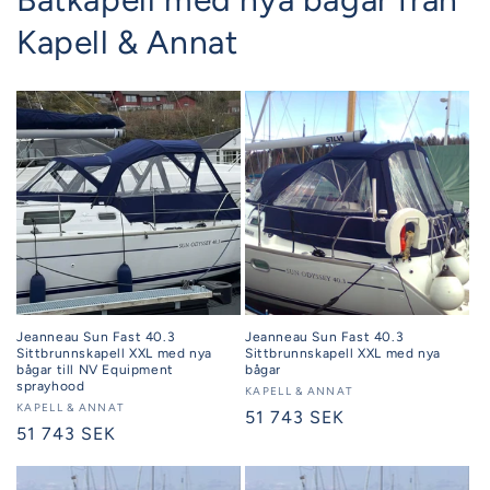
Kapell & Annat
Jeanneau Sun Fast 40.3
Jeanneau Sun Fast 40.3
Sittbrunnskapell XXL med nya
Sittbrunnskapell XXL med nya
bågar till NV Equipment
bågar
sprayhood
Säljare:
KAPELL & ANNAT
Säljare:
KAPELL & ANNAT
Ordinarie
51 743 SEK
Ordinarie
51 743 SEK
pris
pris