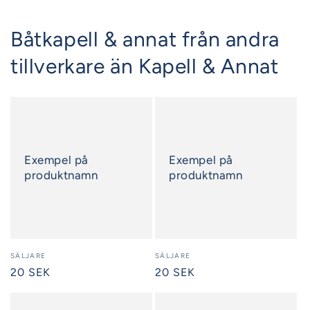
Båtkapell & annat från andra
tillverkare än Kapell & Annat
Exempel på
Exempel på
produktnamn
produktnamn
Säljare:
SÄLJARE
Säljare:
SÄLJARE
Ordinarie
20 SEK
Ordinarie
20 SEK
pris
pris