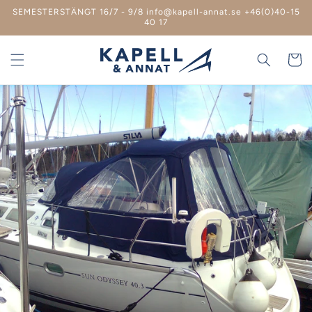
vidare
SEMESTERSTÄNGT 16/7 - 9/8 info@kapell-annat.se +46(0)40-15
till
40 17
innehåll
Varukor