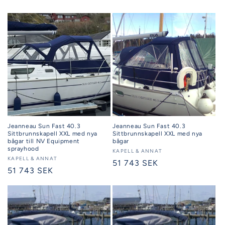
Jeanneau Sun Fast 40.3
Jeanneau Sun Fast 40.3
Sittbrunnskapell XXL med nya
Sittbrunnskapell XXL med nya
bågar till NV Equipment
bågar
sprayhood
Säljare:
KAPELL & ANNAT
Säljare:
KAPELL & ANNAT
Ordinarie
51 743 SEK
Ordinarie
51 743 SEK
pris
pris