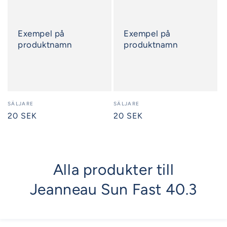
Exempel på
Exempel på
produktnamn
produktnamn
Säljare:
SÄLJARE
Säljare:
SÄLJARE
Ordinarie
20 SEK
Ordinarie
20 SEK
pris
pris
Alla produkter till
Jeanneau Sun Fast 40.3