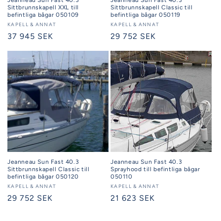
Sittbrunnskapell XXL till
Sittbrunnskapell Classic till
befintliga bågar 050109
befintliga bågar 050119
Säljare:
KAPELL & ANNAT
Säljare:
KAPELL & ANNAT
Ordinarie
37 945 SEK
Ordinarie
29 752 SEK
pris
pris
Jeanneau Sun Fast 40.3
Jeanneau Sun Fast 40.3
Sittbrunnskapell Classic till
Sprayhood till befintliga bågar
befintliga bågar 050120
050110
Säljare:
KAPELL & ANNAT
Säljare:
KAPELL & ANNAT
Ordinarie
29 752 SEK
Ordinarie
21 623 SEK
pris
pris