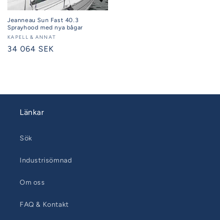
Jeanneau Sun Fast 40.3
Sprayhood med nya bågar
Säljare:
KAPELL & ANNAT
Ordinarie
34 064 SEK
pris
Länkar
Sök
Industrisömnad
Om oss
FAQ & Kontakt