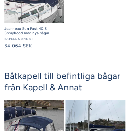
Jeanneau Sun Fast 40.3
Sprayhood med nya bågar
Säljare:
KAPELL & ANNAT
Ordinarie
34 064 SEK
pris
Båtkapell till befintliga bågar
från Kapell & Annat