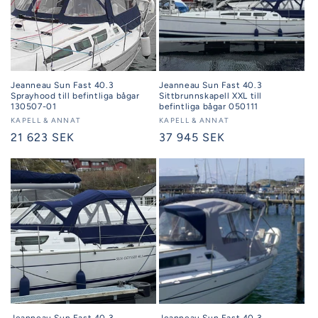
Jeanneau Sun Fast 40.3
Jeanneau Sun Fast 40.3
Sprayhood till befintliga bågar
Sittbrunnskapell XXL till
130507-01
befintliga bågar 050111
Säljare:
KAPELL & ANNAT
Säljare:
KAPELL & ANNAT
Ordinarie
21 623 SEK
Ordinarie
37 945 SEK
pris
pris
Jeanneau Sun Fast 40.3
Jeanneau Sun Fast 40.3