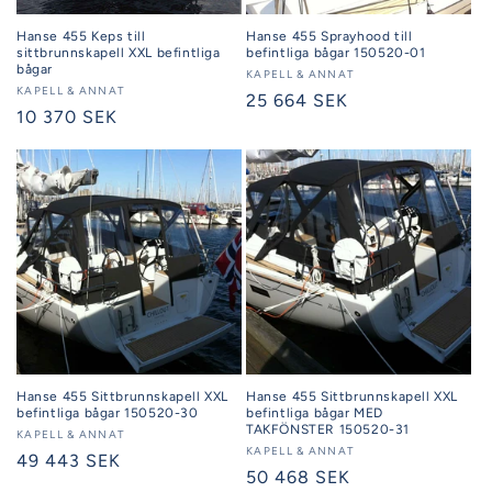
Hanse 455 Keps till
Hanse 455 Sprayhood till
sittbrunnskapell XXL befintliga
befintliga bågar 150520-01
bågar
Säljare:
KAPELL & ANNAT
Säljare:
KAPELL & ANNAT
Ordinarie
25 664 SEK
Ordinarie
10 370 SEK
pris
pris
Hanse 455 Sittbrunnskapell XXL
Hanse 455 Sittbrunnskapell XXL
befintliga bågar 150520-30
befintliga bågar MED
TAKFÖNSTER 150520-31
Säljare:
KAPELL & ANNAT
Säljare:
KAPELL & ANNAT
Ordinarie
49 443 SEK
Ordinarie
50 468 SEK
pris