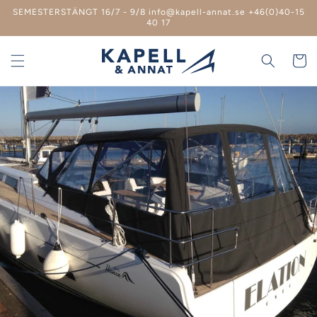
vidare
SEMESTERSTÄNGT 16/7 - 9/8 info@kapell-annat.se +46(0)40-15
till
40 17
innehåll
Varukor