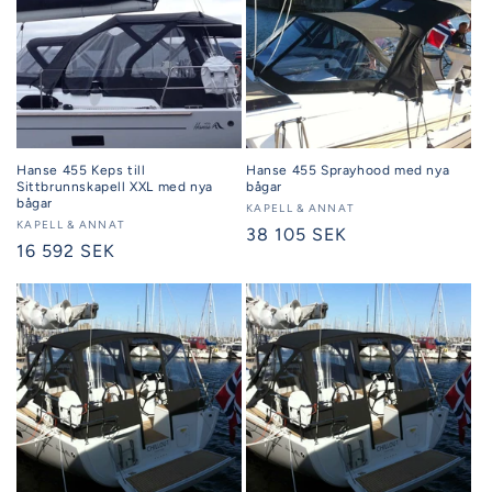
Hanse 455 Keps till
Hanse 455 Sprayhood med nya
Sittbrunnskapell XXL med nya
bågar
bågar
Säljare:
KAPELL & ANNAT
Säljare:
KAPELL & ANNAT
Ordinarie
38 105 SEK
Ordinarie
16 592 SEK
pris
pris