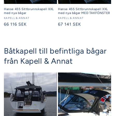
Hanse 455 Sittbrunnskapell XXL
Hanse 455 Sittbrunnskapell XXL
med nya bågar
med nya bågar MED TAKFÖNSTER
Säljare:
KAPELL & ANNAT
Säljare:
KAPELL & ANNAT
Ordinarie
66 116 SEK
Ordinarie
67 141 SEK
pris
pris
Båtkapell till befintliga bågar
från Kapell & Annat