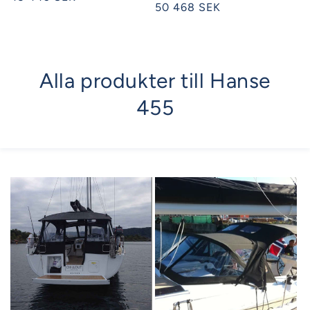
Ordinarie
50 468 SEK
pris
pris
Alla produkter till Hanse
455