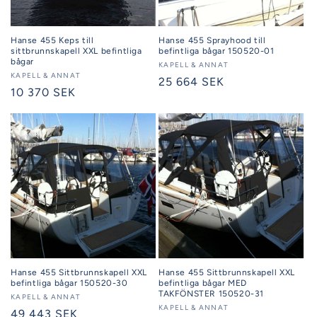
Hanse 455 Keps till
Hanse 455 Sprayhood till
sittbrunnskapell XXL befintliga
befintliga bågar 150520-01
bågar
Säljare:
KAPELL & ANNAT
Säljare:
KAPELL & ANNAT
Ordinarie
25 664 SEK
Ordinarie
10 370 SEK
pris
pris
Hanse 455 Sittbrunnskapell XXL
Hanse 455 Sittbrunnskapell XXL
befintliga bågar 150520-30
befintliga bågar MED
TAKFÖNSTER 150520-31
Säljare:
KAPELL & ANNAT
Säljare:
KAPELL & ANNAT
Ordinarie
49 443 SEK