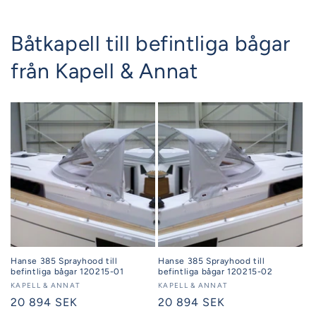
Båtkapell till befintliga bågar
från Kapell & Annat
Hanse 385 Sprayhood till
Hanse 385 Sprayhood till
befintliga bågar 120215-01
befintliga bågar 120215-02
Säljare:
KAPELL & ANNAT
Säljare:
KAPELL & ANNAT
Ordinarie
20 894 SEK
Ordinarie
20 894 SEK