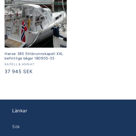
Hanse 385 Sittbrunnskapell XXL
befintliga bågar 180905-35
Säljare:
KAPELL & ANNAT
Ordinarie
37 945 SEK
pris
Länkar
Sök