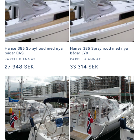
Hanse 385 Sprayhood med nya
Hanse 385 Sprayhood med nya
bågar BAS
bågar LYX
Säljare:
KAPELL & ANNAT
Säljare:
KAPELL & ANNAT
Ordinarie
27 948 SEK
Ordinarie
33 314 SEK
pris
pris