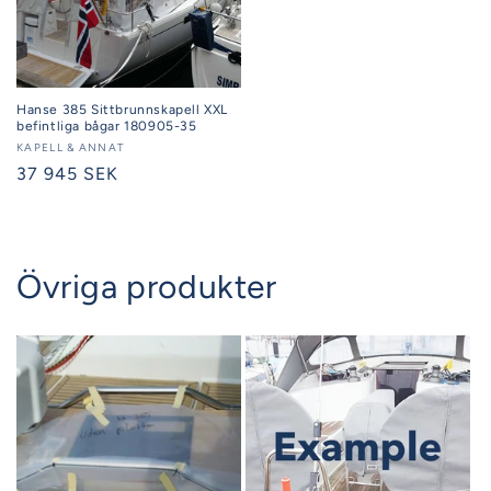
Hanse 385 Sittbrunnskapell XXL
befintliga bågar 180905-35
Säljare:
KAPELL & ANNAT
Ordinarie
37 945 SEK
pris
Övriga produkter