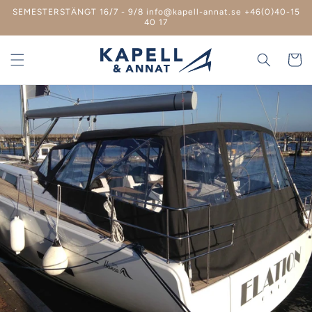
vidare
SEMESTERSTÄNGT 16/7 - 9/8 info@kapell-annat.se +46(0)40-15
till
40 17
innehåll
Varukor