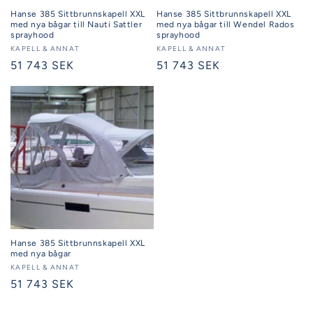
Hanse 385 Sittbrunnskapell XXL
Hanse 385 Sittbrunnskapell XXL
med nya bågar till Nauti Sattler
med nya bågar till Wendel Rados
sprayhood
sprayhood
Säljare:
KAPELL & ANNAT
Säljare:
KAPELL & ANNAT
Ordinarie
51 743 SEK
Ordinarie
51 743 SEK
pris
pris
Hanse 385 Sittbrunnskapell XXL
med nya bågar
Säljare:
KAPELL & ANNAT
Ordinarie
51 743 SEK
pris