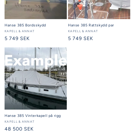
Hanse 385 Bordsskydd
Hanse 385 Rattskydd par
Säljare:
KAPELL & ANNAT
Säljare:
KAPELL & ANNAT
Ordinarie
5 749 SEK
Ordinarie
5 749 SEK
pris
pris
Hanse 385 Vinterkapell på rigg
Säljare:
KAPELL & ANNAT
Ordinarie
48 500 SEK