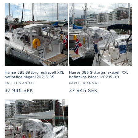
pris
pris
Hanse 385 Sittbrunnskapell XXL
Hanse 385 Sittbrunnskapell XXL
befintliga bågar 120215-35
befintliga bågar 120215-30
Säljare:
KAPELL & ANNAT
Säljare:
KAPELL & ANNAT
Ordinarie
37 945 SEK
Ordinarie
37 945 SEK
pris
pris