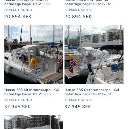
befintliga bågar 120215-01
befintliga bågar 120215-02
Säljare:
KAPELL & ANNAT
Säljare:
KAPELL & ANNAT
Ordinarie
20 894 SEK
Ordinarie
20 894 SEK
pris
pris
Hanse 385 Sittbrunnskapell XXL
Hanse 385 Sittbrunnskapell XXL
befintliga bågar 120215-35
befintliga bågar 120215-30
Säljare:
KAPELL & ANNAT
Säljare:
KAPELL & ANNAT
Ordinarie
37 945 SEK
Ordinarie
37 945 SEK
pris
pris