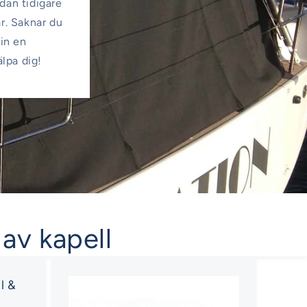
edan tidigare
ar. Saknar du
 in en
älpa dig!
 av kapell
l &