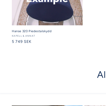
Hanse 320 Piedestalskydd
Säljare:
KAPELL & ANNAT
Ordinarie
5 749 SEK
pris
Al