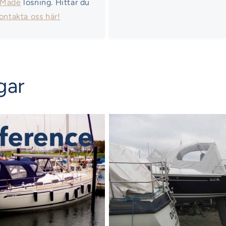
 Made
lösning. Hittar du
ontakta oss här!
gar