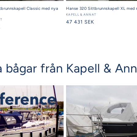
tbrunnskapell Classic med nya
Hanse 320 Sittbrunnskapell XL med 
Säljare:
KAPELL & ANNAT
AT
Ordinarie
47 431 SEK
K
pris
iga bågar från Kapell & An