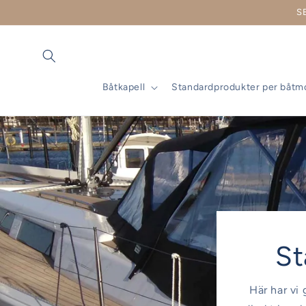
vidare
S
till
innehåll
Båtkapell
Standardprodukter per båtm
St
Här har vi 