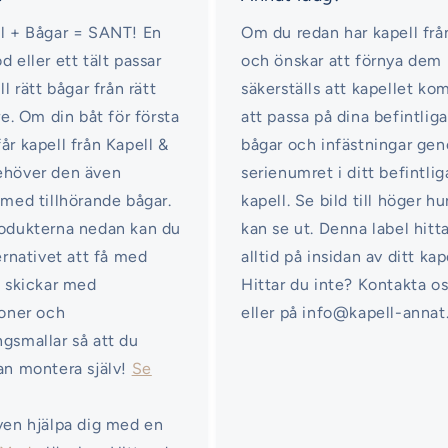
l + Bågar = SANT! En
Om du redan har kapell frå
d eller ett tält passar
och önskar att förnya dem
ll rätt bågar från rätt
säkerställs att kapellet k
re. Om din båt för första
att passa på dina befintliga
år kapell från Kapell &
bågar och infästningar ge
ehöver den även
serienumret i ditt befintlig
 med tillhörande bågar.
kapell. Se bild till höger hu
odukterna nedan kan du
kan se ut. Denna label hitt
ternativet att få med
alltid på insidan av ditt kap
i skickar med
Hittar du inte? Kontakta o
ioner och
eller på info@kapell-annat
gsmallar så att du
an montera själv!
Se
ven hjälpa dig med en