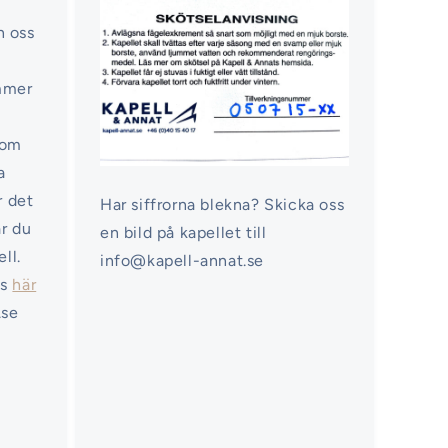
n oss
ommer
nom
a
r det
Har siffrorna blekna? Skicka oss
ar du
en bild på kapellet till
ell.
info@kapell-annat.se
ss
här
.se