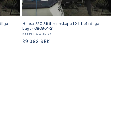
tliga
Hanse 320 Sittbrunnskapell XL befintliga
bågar 080901-21
Säljare:
KAPELL & ANNAT
Ordinarie
39 382 SEK
pris