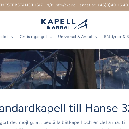
EMESTERSTÄNGT 16/7 - 9/8 info@kapell-annat.se +46(0)40-15 40 
odell
Cruisingsegel
Universal & Annat
Båtdynor & 
andardkapell till Hanse 
gjort det möjligt att beställa båtkapell och en del annat ti