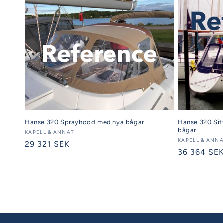
Hanse 320 Sit
Hanse 320 Sprayhood med nya bågar
bågar
Säljare:
KAPELL & ANNAT
Säljare:
KAPELL & ANN
Ordinarie
29 321 SEK
Ordinarie
36 364 SE
pris
pris