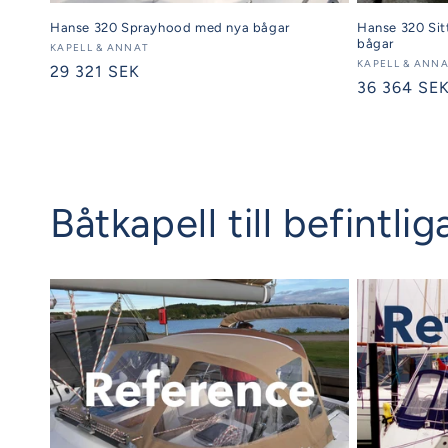
Hanse 320 Sit
Hanse 320 Sprayhood med nya bågar
bågar
Säljare:
KAPELL & ANNAT
Säljare:
KAPELL & ANN
Ordinarie
29 321 SEK
Ordinarie
36 364 SE
pris
pris
Båtkapell till befintl