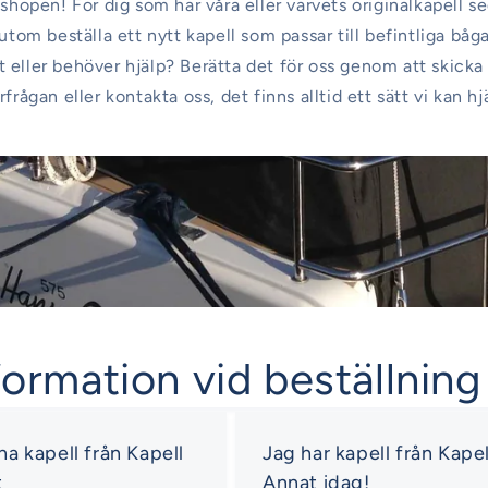
shopen! För dig som har våra eller varvets originalkapell s
tom beställa ett nytt kapell som passar till befintliga båg
 eller behöver hjälp? Berätta det för oss genom att skicka
rfrågan eller kontakta oss, det finns alltid ett sätt vi kan hj
formation vid beställning
 ha kapell från Kapell
Jag har kapell från Kapel
t
Annat idag!