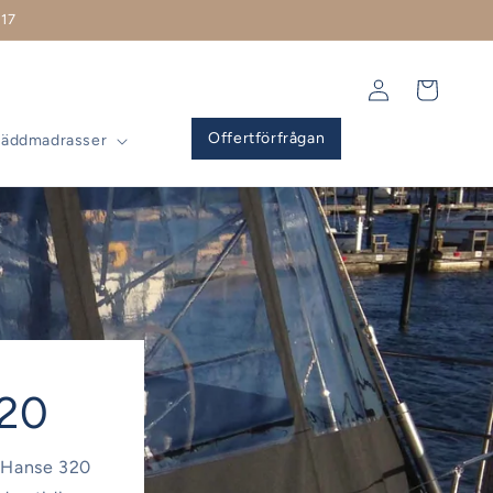
17
Logga
Varukorg
in
Offertförfrågan
Bäddmadrasser
320
ll Hanse 320