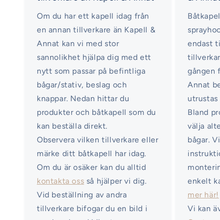
Om du har ett kapell idag från
Båtkapel
en annan tillverkare än Kapell &
sprayhoo
Annat kan vi med stor
endast ti
sannolikhet hjälpa dig med ett
tillverka
nytt som passar på befintliga
gången f
bågar/stativ, beslag och
Annat b
knappar. Nedan hittar du
utrustas
produkter och båtkapell som du
Bland pr
kan beställa direkt.
välja al
Observera vilken tillverkare eller
bågar. V
märke ditt båtkapell har idag.
instrukt
Om du är osäker kan du alltid
monterin
kontakta oss
så hjälper vi dig.
enkelt k
Vid beställning av andra
mer här!
tillverkare bifogar du en bild i
Vi kan ä