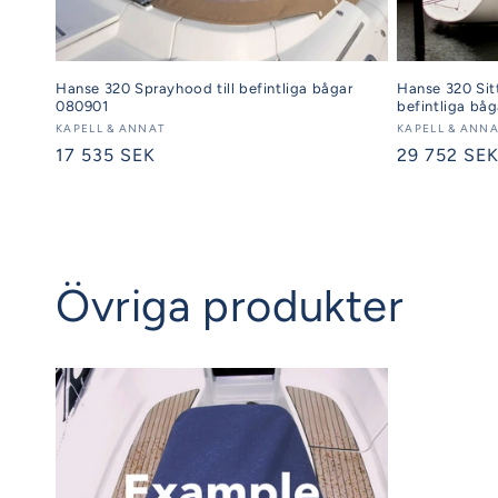
Hanse 320 Sitt
Hanse 320 Sprayhood till befintliga bågar
befintliga bå
080901
Säljare:
KAPELL & ANN
Säljare:
KAPELL & ANNAT
Ordinarie
29 752 SE
Ordinarie
17 535 SEK
pris
pris
Övriga produkter