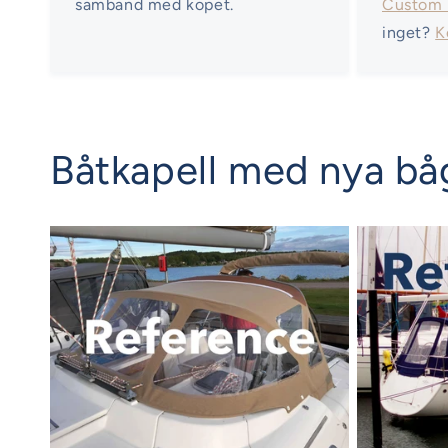
samband med köpet.
Custom
inget?
K
Båtkapell med nya bå