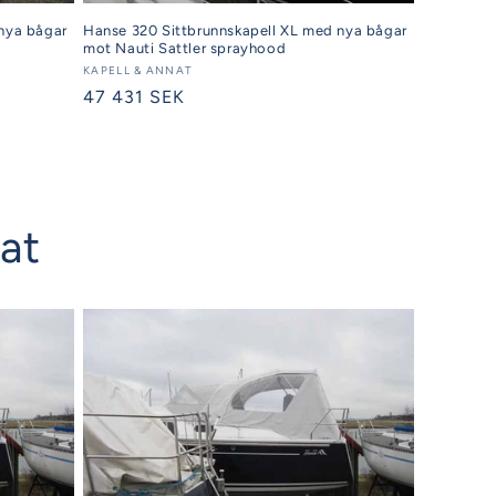
nya bågar
Hanse 320 Sittbrunnskapell XL med nya bågar
mot Nauti Sattler sprayhood
Säljare:
KAPELL & ANNAT
Ordinarie
47 431 SEK
pris
nat