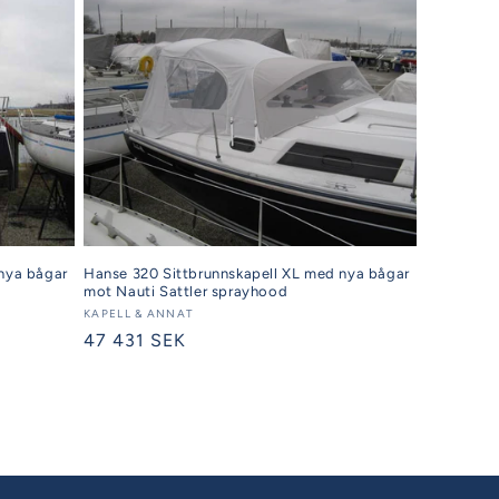
nya bågar
Hanse 320 Sittbrunnskapell XL med nya bågar
mot Nauti Sattler sprayhood
Säljare:
KAPELL & ANNAT
Ordinarie
47 431 SEK
pris