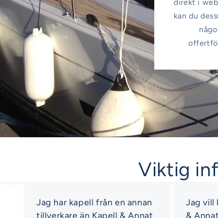
direkt i web
kan du dessu
något
offertfö
Viktig in
Jag har kapell från en annan
Jag vill
tillverkare än Kapell & Annat
& Anna