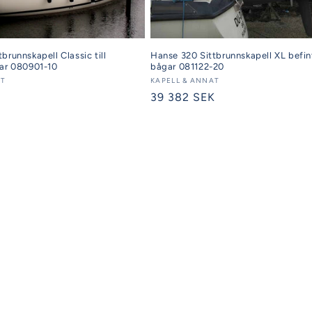
brunnskapell Classic till
Hanse 320 Sittbrunnskapell XL befin
gar 080901-10
bågar 081122-20
AT
Säljare:
KAPELL & ANNAT
K
Ordinarie
39 382 SEK
pris