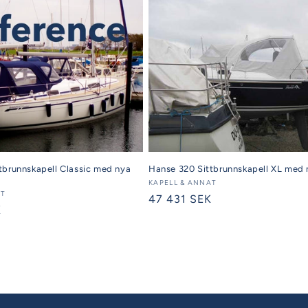
tbrunnskapell Classic med nya
Hanse 320 Sittbrunnskapell XL med 
Säljare:
KAPELL & ANNAT
AT
Ordinarie
47 431 SEK
K
pris