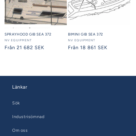
SPRAYHOOD GIB SEA 372
BIMINI GIB SEA 372
Säljare:
NV EQUIPMENT
Säljare:
NV EQUIPMENT
Ordinarie
Från 21 682 SEK
Ordinarie
Från 18 861 SEK
pris
pris
Länkar
Sök
Industrisömnad
Om oss