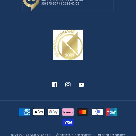
Facebook
Instagram
YouTube
Betalningsmetoder
Återbetalningspolicy
Integritetspolicy
© 2026,
Kapell & Annat