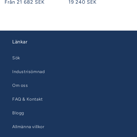
Ordinarie
Från 21 682 SEK
Ordinarie
19 240 SEK
pris
pris
Länkar
Sök
Industrisömnad
Om oss
FAQ & Kontakt
Blogg
Allmänna villkor