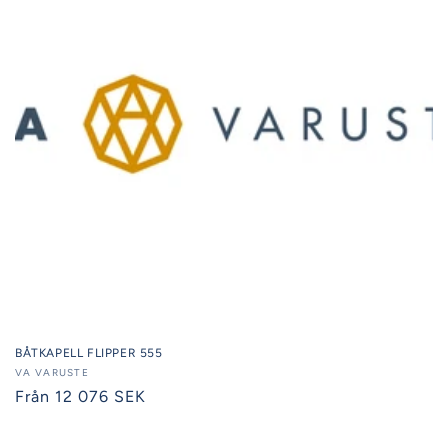
BÅTKAPELL FLIPPER 555
Säljare:
VA VARUSTE
Ordinarie
Från 12 076 SEK
pris