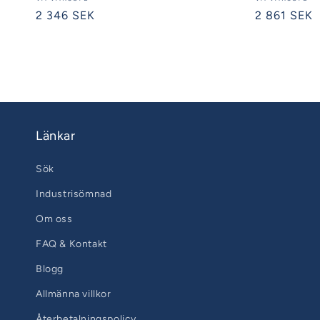
Säljare:
Säljare:
Ordinarie
2 346 SEK
Ordinarie
2 861 SEK
pris
pris
Länkar
Sök
Industrisömnad
Om oss
FAQ & Kontakt
Blogg
Allmänna villkor
Återbetalningspolicy