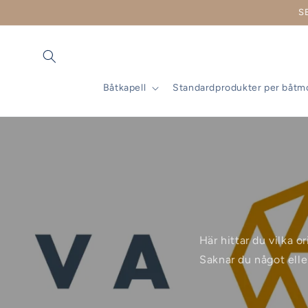
vidare
S
till
innehåll
Båtkapell
Standardprodukter per båtm
Här hittar du vilka o
Saknar du något elle