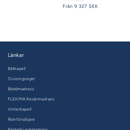
Säljare:
Ordinarie
Från 9 327 SEK
pris
Länkar
Båtkapell
Cruisingsegel
Bäddmadrass
FLEXIMA Resårmadrass
Vinterkapell
Återförsäljare
Räntefri avbetalning