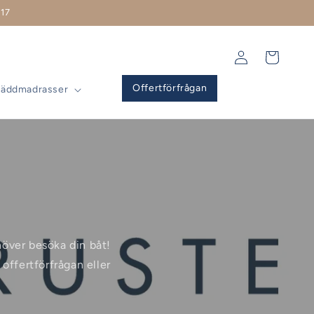
17
Logga
Varukorg
in
Offertförfrågan
Bäddmadrasser
ehöver besöka din båt!
offertförfrågan eller