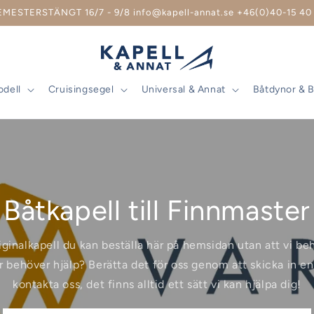
EMESTERSTÄNGT 16/7 - 9/8 info@kapell-annat.se +46(0)40-15 40 
odell
Cruisingsegel
Universal & Annat
Båtdynor & 
Båtkapell till Finnmaster
riginalkapell du kan beställa här på hemsidan utan att vi b
r behöver hjälp? Berätta det för oss genom att skicka in en 
kontakta oss, det finns alltid ett sätt vi kan hjälpa dig!