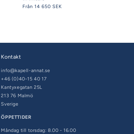
Säljare:
Ordinarie
Från 14 650 SEK
pris
Kontakt
info@kapell-annat.se
+46 (0)40-15 40 17
Kantyxegatan 25L
213 76 Malmö
Sverige
ÖPPETTIDER
Måndag till torsdag: 8.00 - 16.00