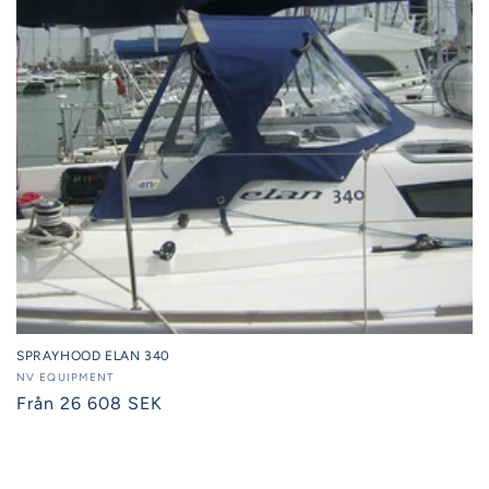
SPRAYHOOD ELAN 340
Säljare:
NV EQUIPMENT
Ordinarie
Från 26 608 SEK
pris