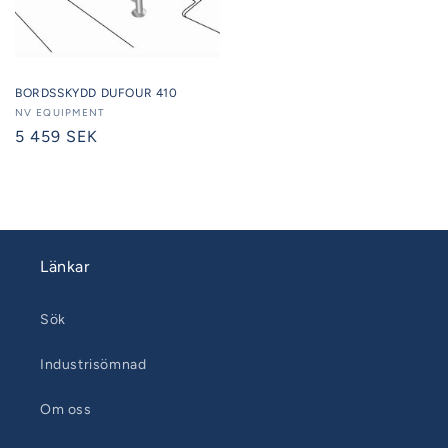
BORDSSKYDD DUFOUR 410
Säljare:
NV EQUIPMENT
Ordinarie
5 459 SEK
pris
Länkar
Sök
Industrisömnad
Om oss