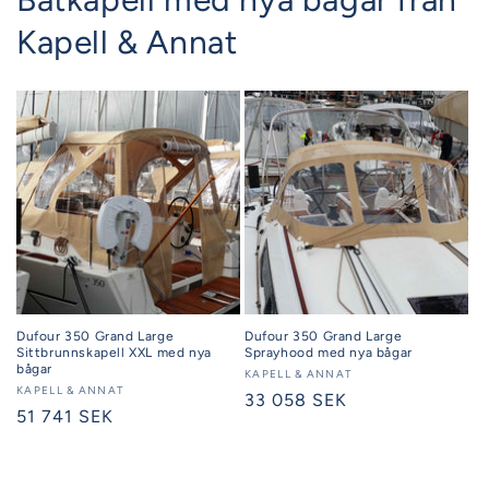
Kapell & Annat
Dufour 350 Grand Large
Dufour 350 Grand Large
Sittbrunnskapell XXL med nya
Sprayhood med nya bågar
bågar
Säljare:
KAPELL & ANNAT
Säljare:
KAPELL & ANNAT
Ordinarie
33 058 SEK
Ordinarie
51 741 SEK
pris
pris