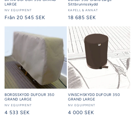
LARGE
Sittbrunnsskydd
Säljare:
NV EQUIPMENT
Säljare:
KAPELL & ANNAT
Ordinarie
Från 20 545 SEK
Ordinarie
18 685 SEK
pris
pris
BORDSSKYDD DUFOUR 350
VINSCHSKYDD DUFOUR 350
GRAND LARGE
GRAND LARGE
Säljare:
NV EQUIPMENT
Säljare:
NV EQUIPMENT
Ordinarie
4 533 SEK
Ordinarie
4 000 SEK
pris
pris