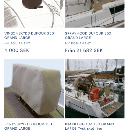
VINSCHSKYDD DUFOUR 350
SPRAYHOOD DUFOUR 350
GRAND LARGE
GRAND LARGE
Säljare:
NV EQUIPMENT
Säljare:
NV EQUIPMENT
Ordinarie
4 000 SEK
Ordinarie
Från 21 682 SEK
pris
pris
BORDSSKYDD DUFOUR 350
BIMINI DUFOUR 350 GRAND
GRAND LARGE
LARGE Tysk skotning