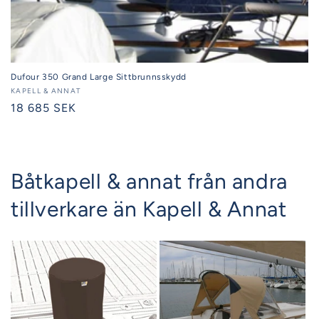
Dufour 350 Grand Large Sittbrunnsskydd
Säljare:
KAPELL & ANNAT
Ordinarie
18 685 SEK
pris
Båtkapell & annat från andra
tillverkare än Kapell & Annat