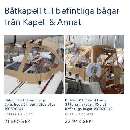
Båtkapell till befintliga bågar
från Kapell & Annat
Dufour 350 Grand Large
Dufour 350 Grand Large
Sprayhood till befintliga bågar
Sittbrunnskapell XXL till
150828-01
befintliga bågar 150828-30
Säljare:
KAPELL & ANNAT
Säljare:
KAPELL & ANNAT
Ordinarie
21 560 SEK
Ordinarie
37 943 SEK
pris
pris