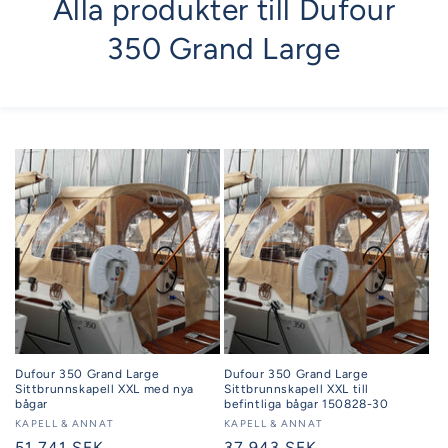
Alla produkter till Dufour
350 Grand Large
Dufour 350 Grand Large
Dufour 350 Grand Large
Sittbrunnskapell XXL med nya
Sittbrunnskapell XXL till
bågar
befintliga bågar 150828-30
Säljare:
KAPELL & ANNAT
Säljare:
KAPELL & ANNAT
Ordinarie
51 741 SEK
Ordinarie
37 943 SEK