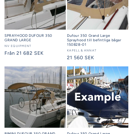
SPRAYHOOD DUFOUR 350
Dufour 350 Grand Large
GRAND LARGE
Sprayhood till befintliga bågar
150828-01
Säljare:
NV EQUIPMENT
Säljare:
KAPELL & ANNAT
Ordinarie
Från 21 682 SEK
Ordinarie
21 560 SEK
pris
pris
BIMINI DUFOUR 350 GRAND
Dufour 350 Grand Large