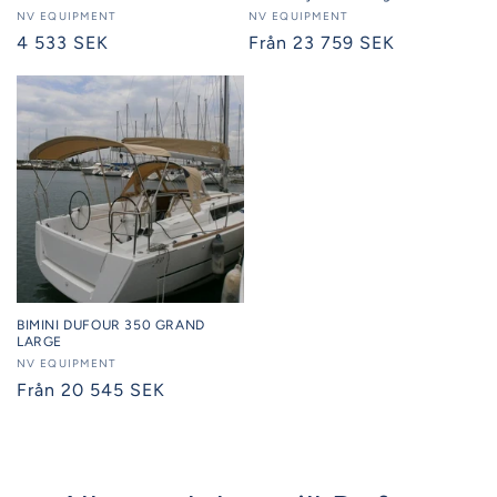
Säljare:
NV EQUIPMENT
Säljare:
NV EQUIPMENT
Ordinarie
4 533 SEK
Ordinarie
Från 23 759 SEK
pris
pris
BIMINI DUFOUR 350 GRAND
LARGE
Säljare:
NV EQUIPMENT
Ordinarie
Från 20 545 SEK
pris