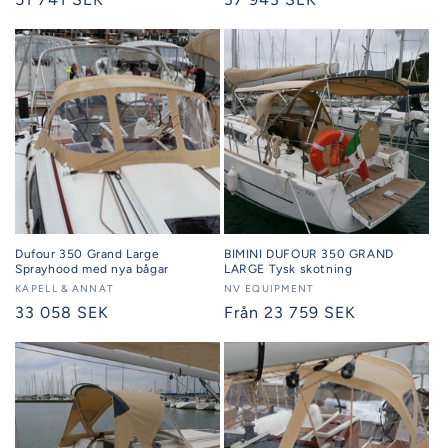
pris
pris
Dufour 350 Grand Large
BIMINI DUFOUR 350 GRAND
Sprayhood med nya bågar
LARGE Tysk skotning
Säljare:
KAPELL & ANNAT
Säljare:
NV EQUIPMENT
Ordinarie
33 058 SEK
Ordinarie
Från 23 759 SEK
pris
pris