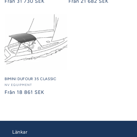
Ordinarie
Från 31 730 SEK
Ordinarie
Från 21 682 SEK
pris
pris
BIMINI DUFOUR 35 CLASSIC
Säljare:
NV EQUIPMENT
Ordinarie
Från 18 861 SEK
pris
Länkar