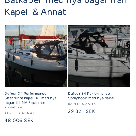
Kapell & Annat
Dufour 34 Performance
Dufour 34 Performance
Sittbrunnskapell XL med nya
Sprayhood med nya bågar
bågar till NV Equipment
Säljare:
KAPELL & ANNAT
sprayhood
Ordinarie
29 321 SEK
Säljare:
KAPELL & ANNAT
pris
Ordinarie
48 006 SEK
pris