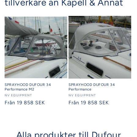
tillverkare än Kapell & Annat
SPRAYHOOD DUFOUR 34
SPRAYHOOD DUFOUR 34
Performance M2
Performance
Säljare:
NV EQUIPMENT
Säljare:
NV EQUIPMENT
Ordinarie
Från 19 858 SEK
Ordinarie
Från 19 858 SEK
pris
pris
Alla produkter till Dufour