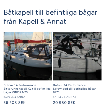
Båtkapell till befintliga bågar
från Kapell & Annat
Dufour 34 Performance
Dufour 34 Performance
Sittbrunnskapell XL till befintliga
Sprayhood till befintliga bågar
bågar 080321-25
8773
Säljare:
KAPELL & ANNAT
Säljare:
KAPELL & ANNAT
Ordinarie
36 508 SEK
Ordinarie
20 980 SEK