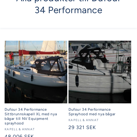
34 Performance
Dufour 34 Performance
Dufour 34 Performance
Sittbrunnskapell XL med nya
Sprayhood med nya bågar
bågar till NV Equipment
Säljare:
KAPELL & ANNAT
sprayhood
Ordinarie
29 321 SEK
Säljare:
KAPELL & ANNAT
pris
Ordinarie
48 006 SEK