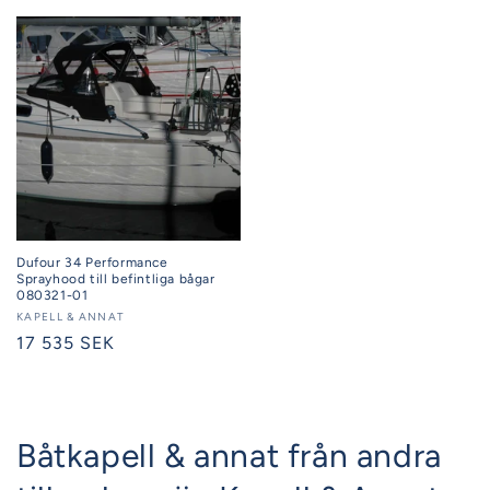
pris
pris
Dufour 34 Performance
Sprayhood till befintliga bågar
080321-01
Säljare:
KAPELL & ANNAT
Ordinarie
17 535 SEK
pris
Båtkapell & annat från andra