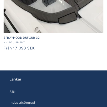
SPRAYHOOD DUFOUR 32
Säljare:
NV EQUIPMENT
Ordinarie
Från 17 093 SEK
pris
Länkar
Sök
Industrisömnad