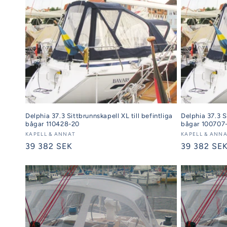
Delphia 37.3 Sittbrunnskapell XL till befintliga
Delphia 37.3 Si
bågar 110428-20
bågar 100707
Säljare:
KAPELL & ANNAT
Säljare:
KAPELL & ANN
Ordinarie
39 382 SEK
Ordinarie
39 382 SE
pris
pris