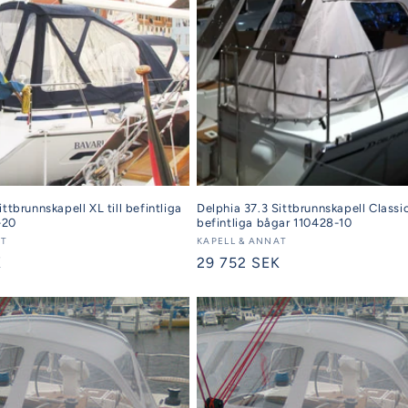
ttbrunnskapell XL till befintliga
Delphia 37.3 Sittbrunnskapell Classic 
-20
befintliga bågar 110428-10
AT
Säljare:
KAPELL & ANNAT
K
Ordinarie
29 752 SEK
pris