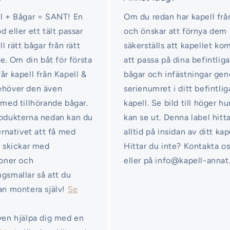
l + Bågar = SANT! En
Om du redan har kapell frå
d eller ett tält passar
och önskar att förnya dem
ll rätt bågar från rätt
säkerställs att kapellet k
re. Om din båt för första
att passa på dina befintliga
år kapell från Kapell &
bågar och infästningar ge
ehöver den även
serienumret i ditt befintlig
 med tillhörande bågar.
kapell. Se bild till höger hu
odukterna nedan kan du
kan se ut. Denna label hitt
ternativet att få med
alltid på insidan av ditt kap
i skickar med
Hittar du inte? Kontakta o
ioner och
eller på info@kapell-annat
gsmallar så att du
an montera själv!
Se
ven hjälpa dig med en