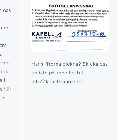
n oss
ommer
nom
a
r det
Har siffrorna blekna? Skicka oss
ar du
en bild på kapellet till
ell.
info@kapell-annat.se
ss
här
.se