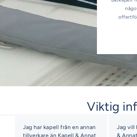
något
offertfö
Viktig in
Jag har kapell från en annan
Jag vill
tillverkare än Kapell & Annat
& Anna