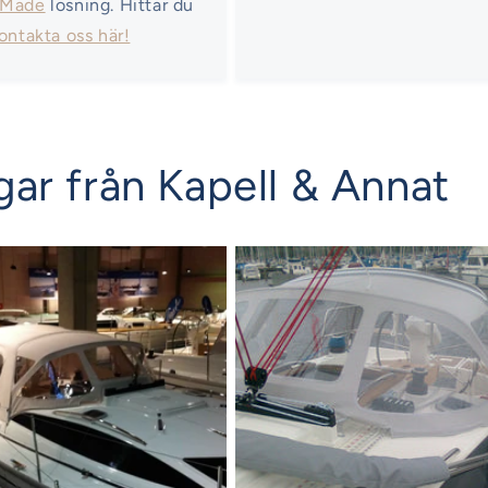
 Made
lösning. Hittar du
ontakta oss här!
ar från Kapell & Annat