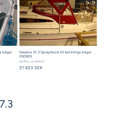
ga bågar
Delphia 37.3 Sprayhood till befintliga bågar
050929
Säljare:
KAPELL & ANNAT
Ordinarie
21 623 SEK
pris
7.3