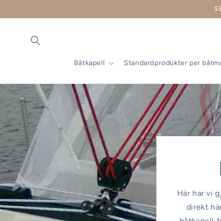
vidare
S
till
innehåll
Båtkapell
Standardprodukter per båtm
Här har vi g
direkt hä
båtkapell f