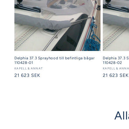
Delphia 37.3 Sprayhood till befintliga bågar
Delphia 37.3 S
110428-01
110428-02
Säljare:
KAPELL & ANNAT
Säljare:
KAPELL & ANN
Ordinarie
21 623 SEK
Ordinarie
21 623 SEK
pris
pris
Al