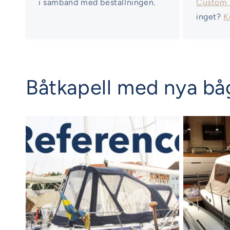
i samband med beställningen.
Custom
inget?
K
Båtkapell med nya båg