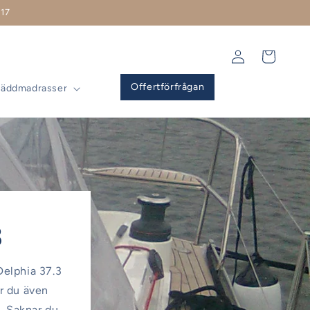
17
Logga
Varukorg
in
Offertförfrågan
Bäddmadrasser
3
 Delphia 37.3
ar du även
l. Saknar du