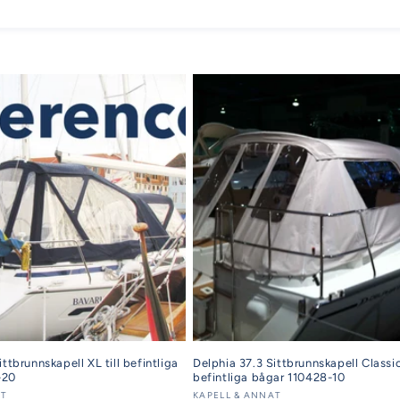
ttbrunnskapell XL till befintliga
Delphia 37.3 Sittbrunnskapell Classic 
-20
befintliga bågar 110428-10
AT
Säljare:
KAPELL & ANNAT