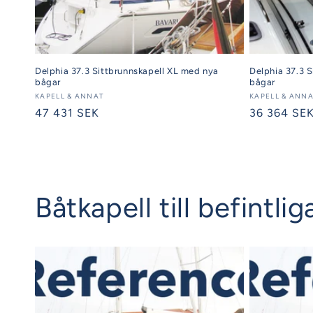
Delphia 37.3 Sittbrunnskapell XL med nya
Delphia 37.3 S
bågar
bågar
Säljare:
KAPELL & ANNAT
Säljare:
KAPELL & ANN
Ordinarie
47 431 SEK
Ordinarie
36 364 SE
pris
pris
Båtkapell till befintl