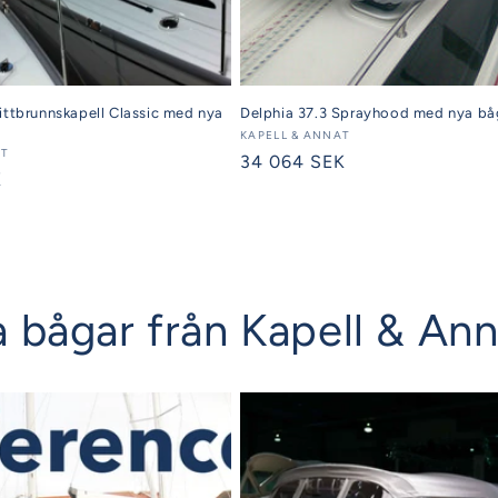
ittbrunnskapell Classic med nya
Delphia 37.3 Sprayhood med nya bå
Säljare:
KAPELL & ANNAT
AT
Ordinarie
34 064 SEK
K
pris
iga bågar från Kapell & An