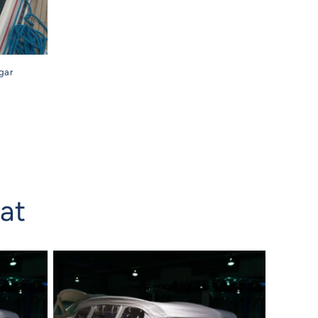
gar
nat