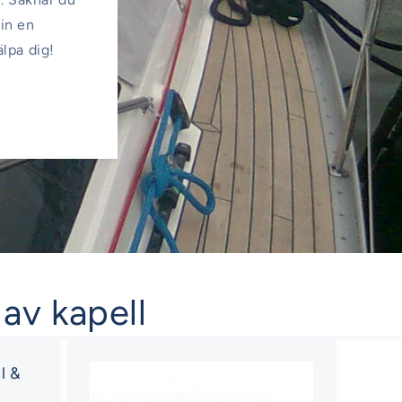
 in en
älpa dig!
 av kapell
l &