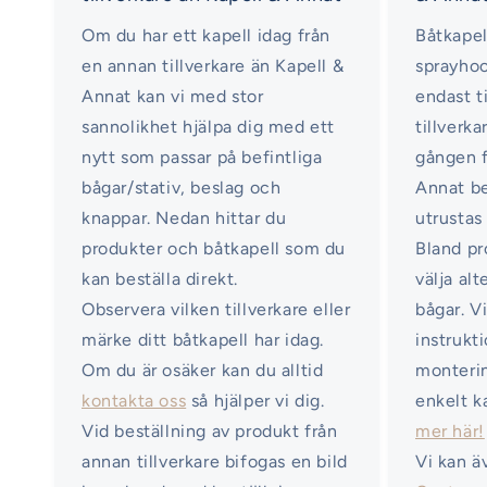
Om du har ett kapell idag från
Båtkapel
en annan tillverkare än Kapell &
sprayhoo
Annat kan vi med stor
endast ti
sannolikhet hjälpa dig med ett
tillverka
nytt som passar på befintliga
gången f
bågar/stativ, beslag och
Annat b
knappar. Nedan hittar du
utrustas
produkter och båtkapell som du
Bland pr
kan beställa direkt.
välja al
Observera vilken tillverkare eller
bågar. V
märke ditt båtkapell har idag.
instrukt
Om du är osäker kan du alltid
monterin
kontakta oss
så hjälper vi dig.
enkelt k
Vid beställning av produkt från
mer här!
annan tillverkare bifogas en bild
Vi kan ä