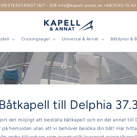
EMESTERSTÄNGT 16/7 - 9/8 info@kapell-annat.se +46(0)40-15 40 
odell
Cruisingsegel
Universal & Annat
Båtdynor & 
Båtkapell till Delphia 37.
jort det möjligt att beställa båtkapell och en del annat till
r på hemsidan utan att vi behöver besöka din båt! Här hitt
rån andra tillverkare som eventuellt levererat originalkapel