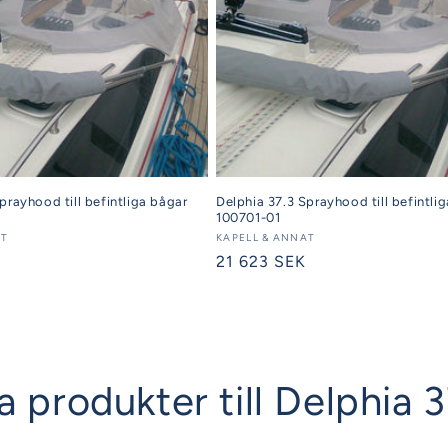
prayhood till befintliga bågar
Delphia 37.3 Sprayhood till befintli
100701-01
AT
Säljare:
KAPELL & ANNAT
Ordinarie
21 623 SEK
pris
la produkter till Delphia 3