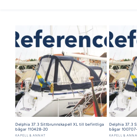
Delphia 37.3 Sittbrunnskapell XL till befintliga
Delphia 37.3 Si
bågar 110428-20
bågar 100707
Säljare:
KAPELL & ANNAT
Säljare:
KAPELL & ANN