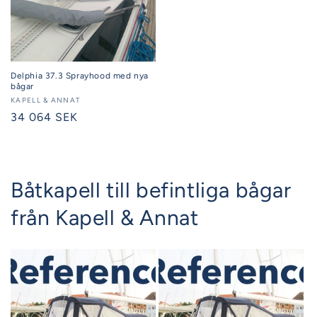
Delphia 37.3 Sprayhood med nya
bågar
Säljare:
KAPELL & ANNAT
Ordinarie
34 064 SEK
pris
Båtkapell till befintliga bågar
från Kapell & Annat