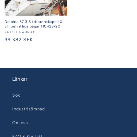
Delphia 37.3 Sittbrunnskapell XL
till befintliga bågar 110428-20
Säljare:
KAPELL & ANNAT
Ordinarie
39 382 SEK
pris
Länkar
Sök
Industrisömnad
Om oss
FAQ & Kontakt