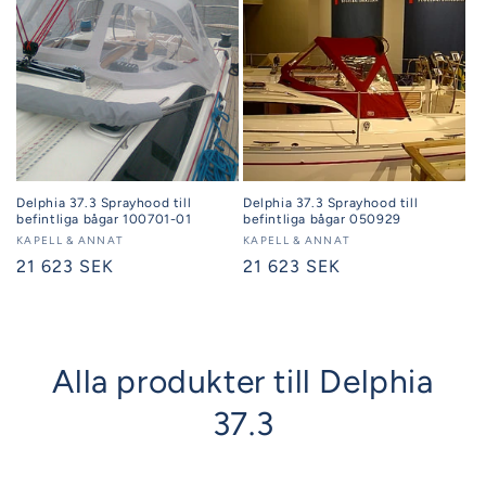
Delphia 37.3 Sprayhood till
Delphia 37.3 Sprayhood till
befintliga bågar 100701-01
befintliga bågar 050929
Säljare:
KAPELL & ANNAT
Säljare:
KAPELL & ANNAT
Ordinarie
21 623 SEK
Ordinarie
21 623 SEK
pris
pris
Alla produkter till Delphia
37.3