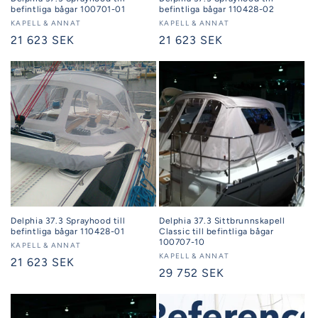
befintliga bågar 100701-01
befintliga bågar 110428-02
Säljare:
KAPELL & ANNAT
Säljare:
KAPELL & ANNAT
Ordinarie
21 623 SEK
Ordinarie
21 623 SEK
pris
pris
Delphia 37.3 Sprayhood till
Delphia 37.3 Sittbrunnskapell
befintliga bågar 110428-01
Classic till befintliga bågar
100707-10
Säljare:
KAPELL & ANNAT
Säljare:
KAPELL & ANNAT
Ordinarie
21 623 SEK
Ordinarie
29 752 SEK
pris
pris