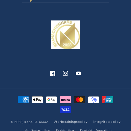
Facebook
Instagram
YouTube
Betalningsmetoder
Återbetalningspolicy
Integritetspolicy
© 2026,
Kapell & Annat
Användarvillkor
Fraktpolicy
Kontaktinformation