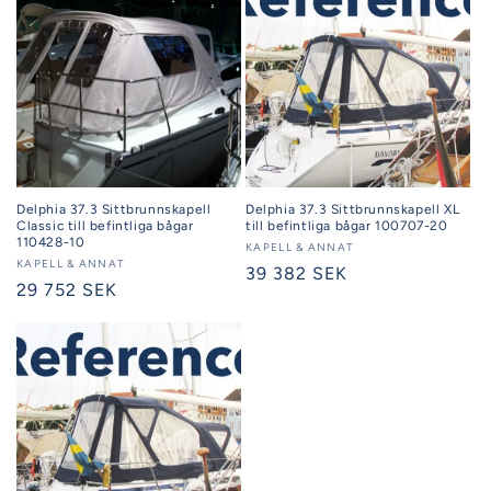
Delphia 37.3 Sittbrunnskapell
Delphia 37.3 Sittbrunnskapell XL
Classic till befintliga bågar
till befintliga bågar 100707-20
110428-10
Säljare:
KAPELL & ANNAT
Säljare:
KAPELL & ANNAT
Ordinarie
39 382 SEK
Ordinarie
29 752 SEK
pris
pris