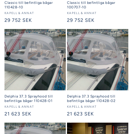
Classic till befintliga bågar
Classic till befintliga bågar
110428-10
100707-10
Säljare:
KAPELL & ANNAT
Säljare:
KAPELL & ANNAT
Ordinarie
29 752 SEK
Ordinarie
29 752 SEK
pris
pris
Delphia 37.3 Sprayhood till
Delphia 37.3 Sprayhood till
befintliga bågar 110428-01
befintliga bågar 110428-02
Säljare:
KAPELL & ANNAT
Säljare:
KAPELL & ANNAT
Ordinarie
21 623 SEK
Ordinarie
21 623 SEK
pris
pris