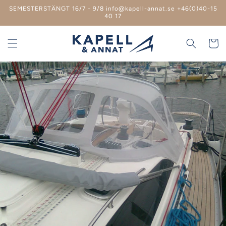
vidare
SEMESTERSTÄNGT 16/7 - 9/8 info@kapell-annat.se +46(0)40-15
till
40 17
innehåll
Varukor