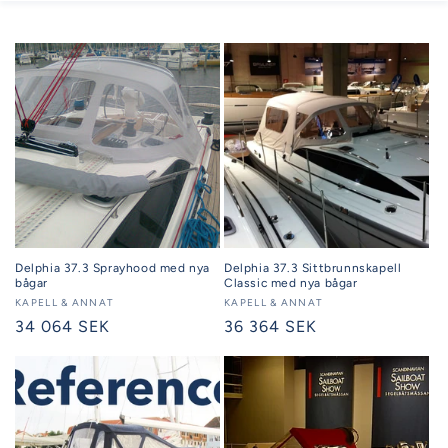
Delphia 37.3 Sprayhood med nya
Delphia 37.3 Sittbrunnskapell
bågar
Classic med nya bågar
Säljare:
KAPELL & ANNAT
Säljare:
KAPELL & ANNAT
Ordinarie
34 064 SEK
Ordinarie
36 364 SEK
pris
pris