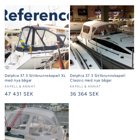
Delphia 37.3 Sittbrunnskapell XL
Delphia 37.3 Sittbrunnskapell
med nya bågar
Classic med nya bågar
Säljare:
KAPELL & ANNAT
Säljare:
KAPELL & ANNAT
Ordinarie
47 431 SEK
Ordinarie
36 364 SEK
pris
pris