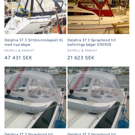
Delphia 37.3 Sittbrunnskapell XL
Delphia 37.3 Sprayhood till
med nya bågar
befintliga bågar 050929
Säljare:
KAPELL & ANNAT
Säljare:
KAPELL & ANNAT
Ordinarie
47 431 SEK
Ordinarie
21 623 SEK
pris
pris
Delphia 37.3 Sprayhood till
Delphia 37.3 Sprayhood till