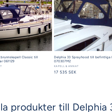
tbrunnskapell Classic till
Delphia 33 Sprayhood till befintliga
ar 061129
070307M2
AT
Säljare:
KAPELL & ANNAT
K
Ordinarie
17 535 SEK
pris
la produkter till Delphia