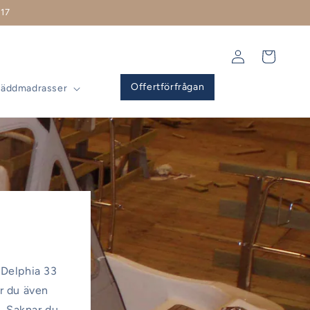
17
Logga
Varukorg
in
Offertförfrågan
Bäddmadrasser
l Delphia 33
ar du även
l. Saknar du