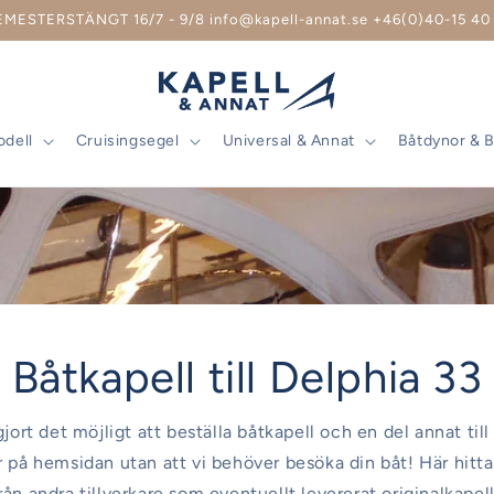
EMESTERSTÄNGT 16/7 - 9/8 info@kapell-annat.se +46(0)40-15 40 
odell
Cruisingsegel
Universal & Annat
Båtdynor & 
Båtkapell till Delphia 33
gjort det möjligt att beställa båtkapell och en del annat til
r på hemsidan utan att vi behöver besöka din båt! Här hitt
rån andra tillverkare som eventuellt levererat originalkapel