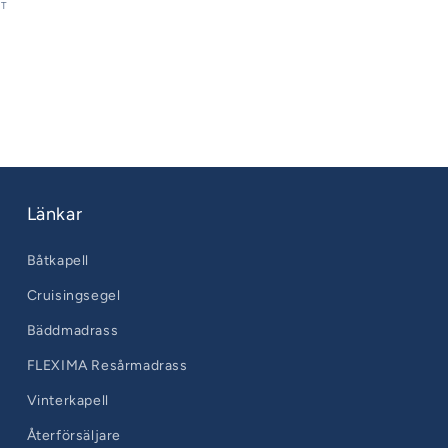
AT
Länkar
Båtkapell
Cruisingsegel
Bäddmadrass
FLEXIMA Resårmadrass
Vinterkapell
Återförsäljare