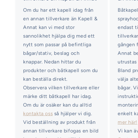
Om du har ett kapell idag från
Båtkapel
en annan tillverkare än Kapell &
sprayhoo
Annat kan vi med stor
endast ti
sannolikhet hjälpa dig med ett
tillverka
nytt som passar på befintliga
gången f
bågar/stativ, beslag och
Annat b
knappar. Nedan hittar du
utrustas
produkter och båtkapell som du
Bland pr
kan beställa direkt.
välja al
Observera vilken tillverkare eller
bågar. V
märke ditt båtkapell har idag.
instrukt
Om du är osäker kan du alltid
monterin
kontakta oss
så hjälper vi dig.
enkelt k
Vid beställning av produkt från
mer här!
annan tillverkare bifogas en bild
Vi kan ä