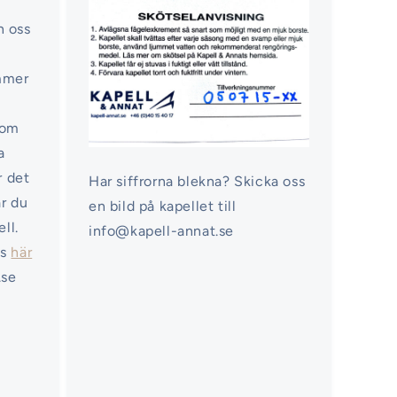
n oss
ommer
nom
a
r det
Har siffrorna blekna? Skicka oss
ar du
en bild på kapellet till
ell.
info@kapell-annat.se
ss
här
.se