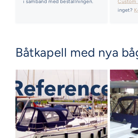
i samband med beställningen.
Custom
inget?
K
Båtkapell med nya båg