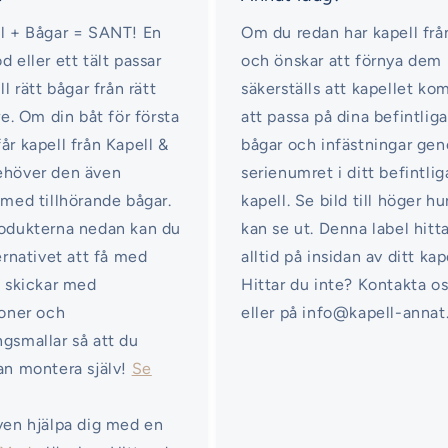
l + Bågar = SANT! En
Om du redan har kapell frå
d eller ett tält passar
och önskar att förnya dem
ll rätt bågar från rätt
säkerställs att kapellet k
re. Om din båt för första
att passa på dina befintliga
år kapell från Kapell &
bågar och infästningar ge
ehöver den även
serienumret i ditt befintlig
 med tillhörande bågar.
kapell. Se bild till höger hu
odukterna nedan kan du
kan se ut. Denna label hitt
ternativet att få med
alltid på insidan av ditt kap
i skickar med
Hittar du inte? Kontakta o
ioner och
eller på info@kapell-annat
gsmallar så att du
an montera själv!
Se
ven hjälpa dig med en