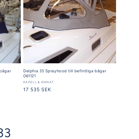
 bågar
Delphia 33 Sprayhood till befintliga bågar
061121
Säljare:
KAPELL & ANNAT
Ordinarie
17 535 SEK
pris
 33