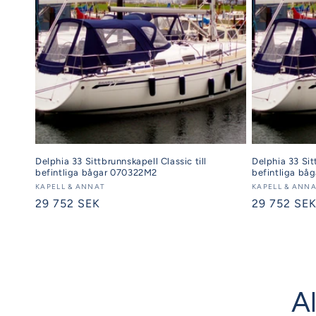
Delphia 33 Sittbrunnskapell Classic till
Delphia 33 Sit
befintliga bågar 070322M2
befintliga båg
Säljare:
KAPELL & ANNAT
Säljare:
KAPELL & ANN
Ordinarie
29 752 SEK
Ordinarie
29 752 SE
pris
pris
Al