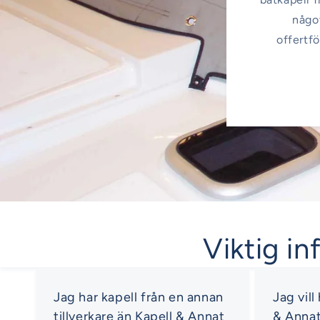
något
offertfö
Viktig in
Jag har kapell från en annan
Jag vill
tillverkare än Kapell & Annat
& Anna