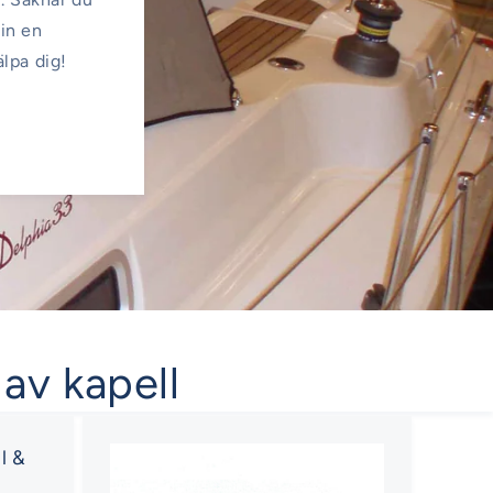
 in en
älpa dig!
 av kapell
l &