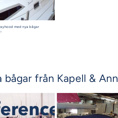
prayhood med nya bågar
AT
iga bågar från Kapell & An