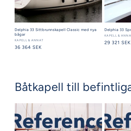
Delphia 33 Sittbrunnskapell Classic med nya
Delphia 33 S
bågar
Säljare:
KAPELL & ANN
Säljare:
KAPELL & ANNAT
Ordinarie
29 321 SEK
Ordinarie
36 364 SEK
pris
pris
Båtkapell till befintl