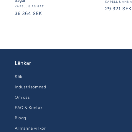
bågar
Säljare:
KAPELL & ANN
Säljare:
KAPELL & ANNAT
Ordinarie
29 321 SEK
Ordinarie
36 364 SEK
pris
pris
Länkar
Sök
Industrisömnad
Om oss
FAQ & Kontakt
Blogg
Allmänna villkor