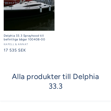
Delphia 33.3 Sprayhood till
befintliga bågar 100408-00
Säljare:
KAPELL & ANNAT
Ordinarie
17 535 SEK
pris
Alla produkter till Delphia
33.3