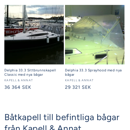
Delphia 33.3 Sittbrunnskapell
Delphia 33.3 Sprayhood med nya
Classic med nya bågar
bågar
Säljare:
KAPELL & ANNAT
Säljare:
KAPELL & ANNAT
Ordinarie
36 364 SEK
Ordinarie
29 321 SEK
pris
pris
Båtkapell till befintliga bågar
från Kapell & Annat