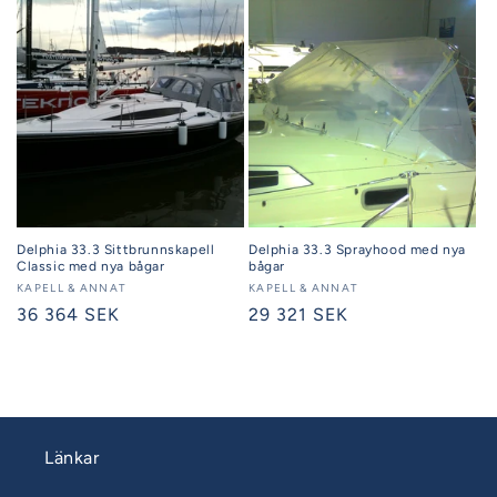
Delphia 33.3 Sittbrunnskapell
Delphia 33.3 Sprayhood med nya
Classic med nya bågar
bågar
Säljare:
KAPELL & ANNAT
Säljare:
KAPELL & ANNAT
Ordinarie
36 364 SEK
Ordinarie
29 321 SEK
pris
pris
Länkar