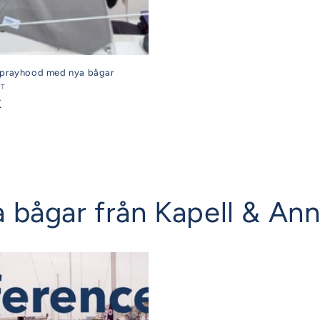
Sprayhood med nya bågar
AT
K
iga bågar från Kapell & An