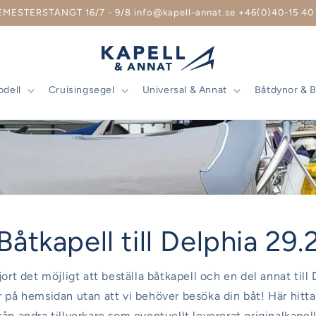
EMESTERSTÄNGT 16/7 - 9/8 info@kapell-annat.se +46(0)40-15 40 
odell
Cruisingsegel
Universal & Annat
Båtdynor & 
Båtkapell till Delphia 29.
jort det möjligt att beställa båtkapell och en del annat till
r på hemsidan utan att vi behöver besöka din båt! Här hitt
rån andra tillverkare som eventuellt levererat originalkapel