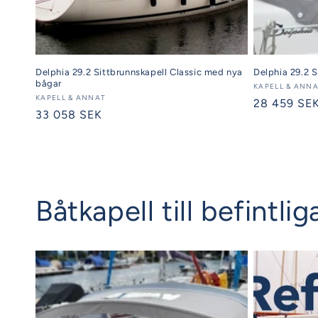
Delphia 29.2 Sittbrunnskapell Classic med nya
Delphia 29.2 
bågar
Säljare:
KAPELL & ANN
Säljare:
KAPELL & ANNAT
Ordinarie
28 459 SE
Ordinarie
33 058 SEK
pris
pris
Båtkapell till befintl