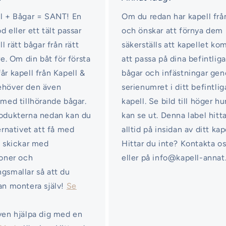
l + Bågar = SANT! En
Om du redan har kapell frå
d eller ett tält passar
och önskar att förnya dem
ll rätt bågar från rätt
säkerställs att kapellet k
re. Om din båt för första
att passa på dina befintliga
år kapell från Kapell &
bågar och infästningar ge
ehöver den även
serienumret i ditt befintlig
 med tillhörande bågar.
kapell. Se bild till höger hu
odukterna nedan kan du
kan se ut. Denna label hitt
ternativet att få med
alltid på insidan av ditt kap
i skickar med
Hittar du inte? Kontakta o
ioner och
eller på info@kapell-annat
gsmallar så att du
an montera själv!
Se
ven hjälpa dig med en