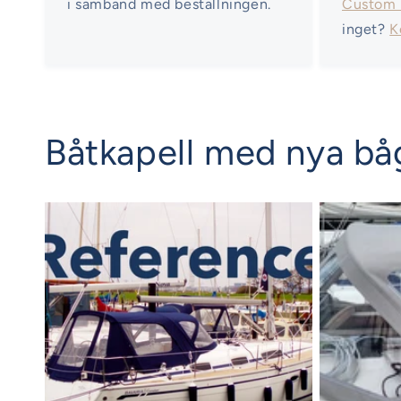
i samband med beställningen.
Custom
inget?
K
Båtkapell med nya båg