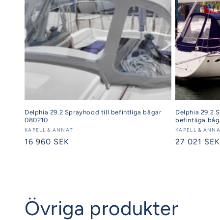
Delphia 29.2 Sprayhood till befintliga bågar
Delphia 29.2 Si
080210
befintliga bå
Säljare:
KAPELL & ANNAT
Säljare:
KAPELL & ANN
Ordinarie
16 960 SEK
Ordinarie
27 021 SEK
pris
pris
Övriga produkter