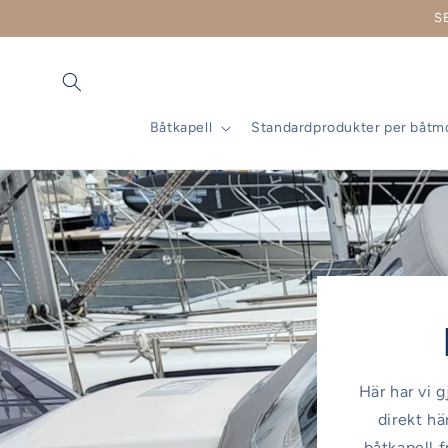
vidare
S
till
innehåll
Båtkapell
Standardprodukter per båtm
Här har vi g
direkt hä
båtkapell f