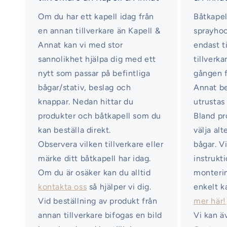
Om du har ett kapell idag från
Båtkapel
en annan tillverkare än Kapell &
sprayhoo
Annat kan vi med stor
endast ti
sannolikhet hjälpa dig med ett
tillverka
nytt som passar på befintliga
gången f
bågar/stativ, beslag och
Annat b
knappar. Nedan hittar du
utrustas
produkter och båtkapell som du
Bland pr
kan beställa direkt.
välja al
Observera vilken tillverkare eller
bågar. V
märke ditt båtkapell har idag.
instrukt
Om du är osäker kan du alltid
monterin
kontakta oss
så hjälper vi dig.
enkelt k
Vid beställning av produkt från
mer här!
annan tillverkare bifogas en bild
Vi kan ä