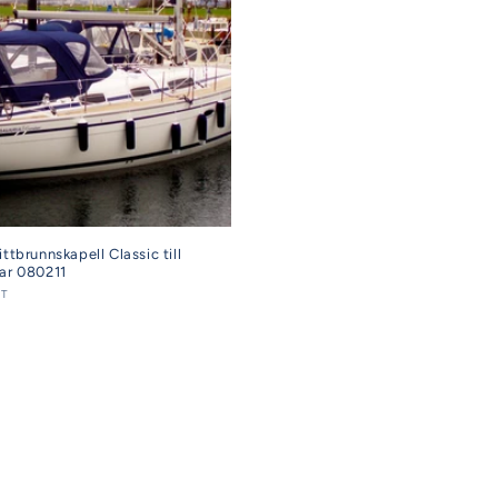
ttbrunnskapell Classic till
gar 080211
AT