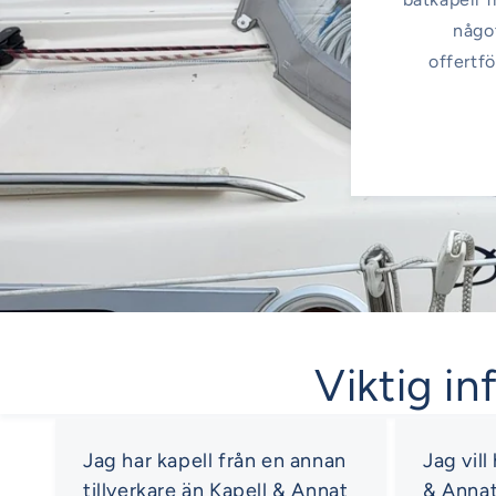
något
offertfö
Viktig in
Jag har kapell från en annan
Jag vill
tillverkare än Kapell & Annat
& Anna