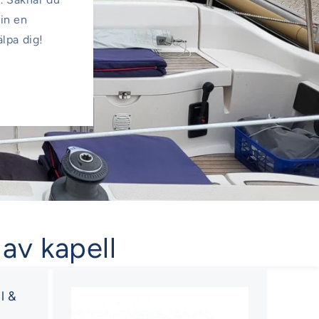
 in en
älpa dig!
 av kapell
l &