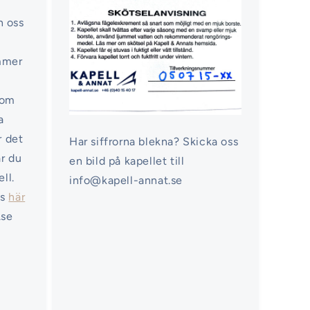
n oss
ommer
nom
a
r det
Har siffrorna blekna? Skicka oss
ar du
en bild på kapellet till
ell.
info@kapell-annat.se
ss
här
.se