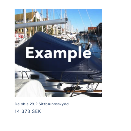
Delphia 29.2 Sittbrunnsskydd
Ordinarie
14 373 SEK
pris