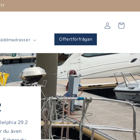
17
Logga
Varukorg
in
Offertförfrågan
Bäddmadrasser
2
 Delphia 29.2
ar du även
l. Saknar du