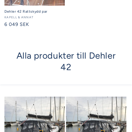
Dehler 42 Rattskydd par
Säljare:
KAPELL & ANNAT
Ordinarie
6 049 SEK
pris
Alla produkter till Dehler
42