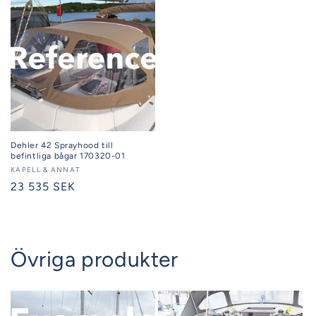
Dehler 42 Sprayhood till
befintliga bågar 170320-01
Säljare:
KAPELL & ANNAT
Ordinarie
23 535 SEK
pris
Övriga produkter