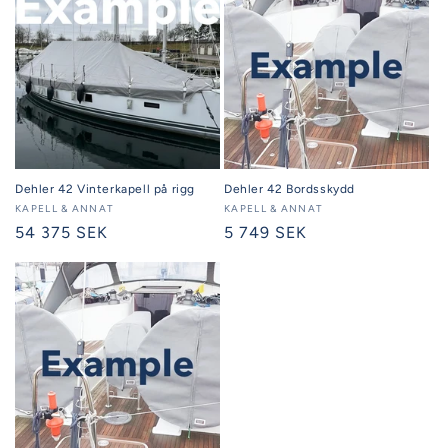
Dehler 42 Vinterkapell på rigg
Dehler 42 Bordsskydd
Säljare:
KAPELL & ANNAT
Säljare:
KAPELL & ANNAT
Ordinarie
54 375 SEK
Ordinarie
5 749 SEK
pris
pris