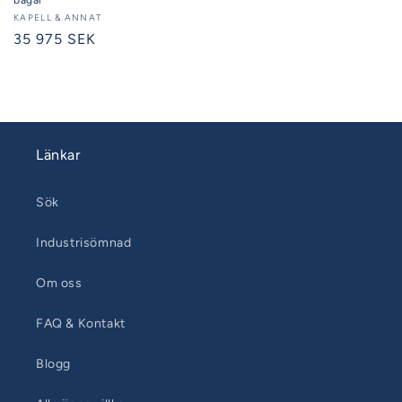
Säljare:
KAPELL & ANNAT
Ordinarie
35 975 SEK
pris
Länkar
Sök
Industrisömnad
Om oss
FAQ & Kontakt
Blogg