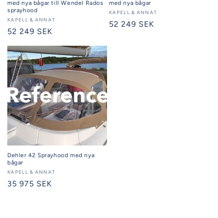
med nya bågar till Wendel Rados
med nya bågar
sprayhood
Säljare:
KAPELL & ANNAT
Säljare:
KAPELL & ANNAT
Ordinarie
52 249 SEK
Ordinarie
52 249 SEK
pris
pris
Dehler 42 Sprayhood med nya
bågar
Säljare:
KAPELL & ANNAT
Ordinarie
35 975 SEK
pris