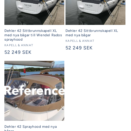
Dehler 42 Sittbrunnskapell XL
Dehler 42 Sittbrunnskapell XL
med nya bågar till Wendel Rados
med nya bågar
sprayhood
Säljare:
KAPELL & ANNAT
Säljare:
KAPELL & ANNAT
Ordinarie
52 249 SEK
Ordinarie
52 249 SEK
pris
pris
Dehler 42 Sprayhood med nya
bågar