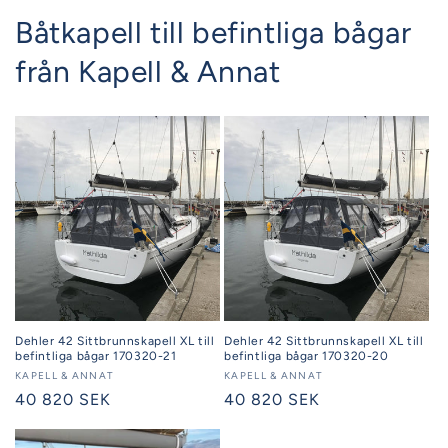
Båtkapell till befintliga bågar
från Kapell & Annat
Dehler 42 Sittbrunnskapell XL till
Dehler 42 Sittbrunnskapell XL till
befintliga bågar 170320-21
befintliga bågar 170320-20
Säljare:
KAPELL & ANNAT
Säljare:
KAPELL & ANNAT
Ordinarie
40 820 SEK
Ordinarie
40 820 SEK
pris
pris