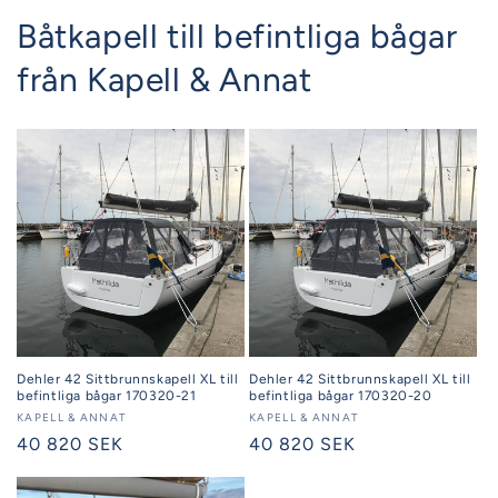
Båtkapell till befintliga bågar
från Kapell & Annat
Dehler 42 Sittbrunnskapell XL till
Dehler 42 Sittbrunnskapell XL till
befintliga bågar 170320-21
befintliga bågar 170320-20
Säljare:
KAPELL & ANNAT
Säljare:
KAPELL & ANNAT
Ordinarie
40 820 SEK
Ordinarie
40 820 SEK
pris
pris