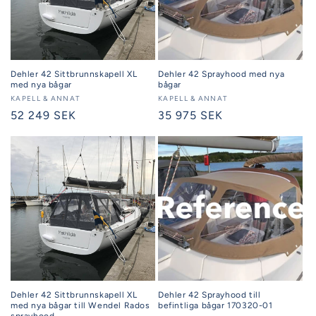
Dehler 42 Sittbrunnskapell XL
Dehler 42 Sprayhood med nya
med nya bågar
bågar
Säljare:
KAPELL & ANNAT
Säljare:
KAPELL & ANNAT
Ordinarie
52 249 SEK
Ordinarie
35 975 SEK
pris
pris
Dehler 42 Sittbrunnskapell XL
Dehler 42 Sprayhood till
med nya bågar till Wendel Rados
befintliga bågar 170320-01
sprayhood