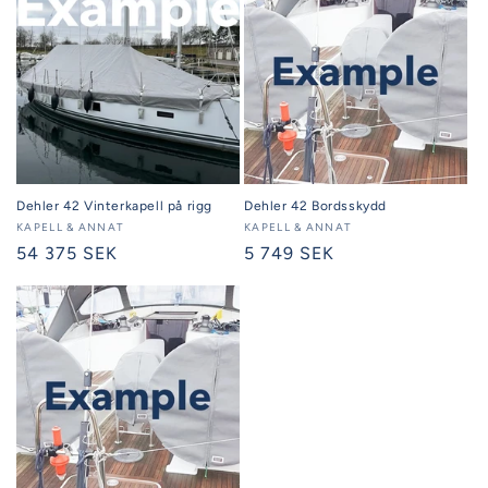
Dehler 42 Vinterkapell på rigg
Dehler 42 Bordsskydd
Säljare:
KAPELL & ANNAT
Säljare:
KAPELL & ANNAT
Ordinarie
54 375 SEK
Ordinarie
5 749 SEK
pris
pris