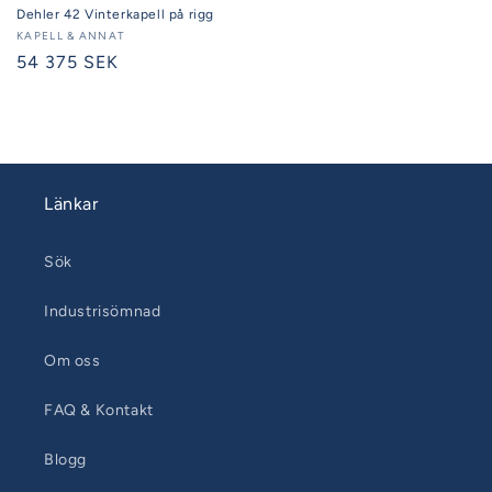
Dehler 42 Vinterkapell på rigg
Säljare:
KAPELL & ANNAT
Ordinarie
54 375 SEK
pris
Länkar
Sök
Industrisömnad
Om oss
FAQ & Kontakt
Blogg