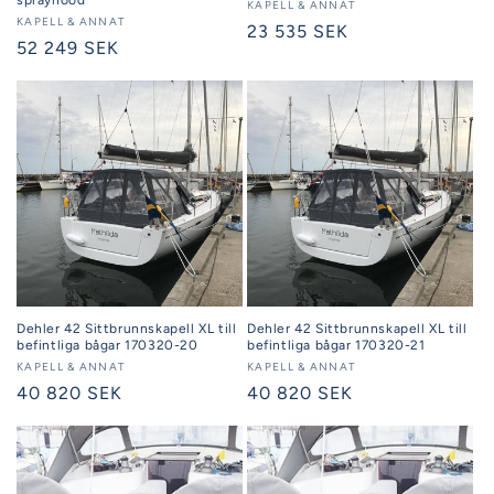
Säljare:
KAPELL & ANNAT
Säljare:
KAPELL & ANNAT
Ordinarie
23 535 SEK
Ordinarie
52 249 SEK
pris
pris
Dehler 42 Sittbrunnskapell XL till
Dehler 42 Sittbrunnskapell XL till
befintliga bågar 170320-20
befintliga bågar 170320-21
Säljare:
KAPELL & ANNAT
Säljare:
KAPELL & ANNAT
Ordinarie
40 820 SEK
Ordinarie
40 820 SEK
pris
pris