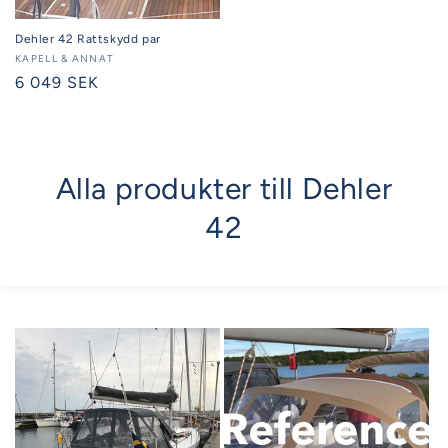
Dehler 42 Rattskydd par
Säljare:
KAPELL & ANNAT
Ordinarie
6 049 SEK
pris
Alla produkter till Dehler
42