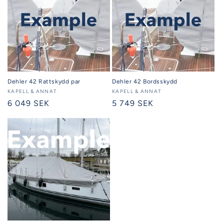
Dehler 42 Rattskydd par
Dehler 42 Bordsskydd
Säljare:
KAPELL & ANNAT
Säljare:
KAPELL & ANNAT
Ordinarie
6 049 SEK
Ordinarie
5 749 SEK
pris
pris