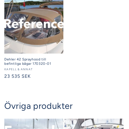
Dehler 42 Sprayhood till
befintliga bågar 170320-01
Säljare:
KAPELL & ANNAT
Ordinarie
23 535 SEK
pris
Övriga produkter