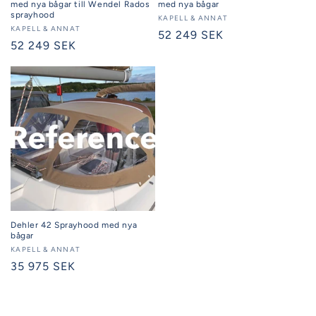
med nya bågar till Wendel Rados
med nya bågar
sprayhood
Säljare:
KAPELL & ANNAT
Säljare:
KAPELL & ANNAT
Ordinarie
52 249 SEK
Ordinarie
52 249 SEK
pris
pris
Dehler 42 Sprayhood med nya
bågar
Säljare:
KAPELL & ANNAT
Ordinarie
35 975 SEK
pris