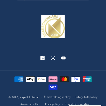
Facebook
Instagram
YouTube
Betalningsmetoder
Återbetalningspolicy
Integritetspolicy
© 2026,
Kapell & Annat
Användarvillkor
Fraktpolicy
Kontaktinformation