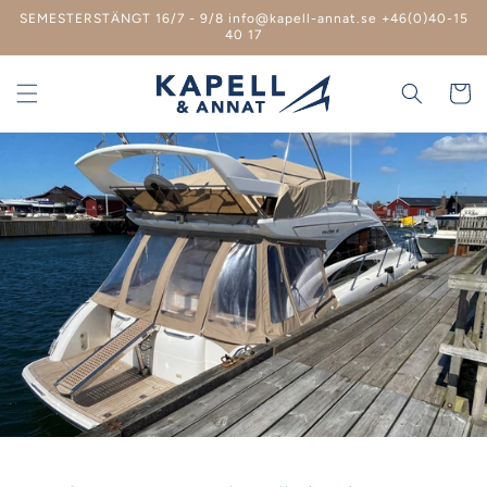
vidare
SEMESTERSTÄNGT 16/7 - 9/8 info@kapell-annat.se +46(0)40-15
till
40 17
innehåll
Varukor