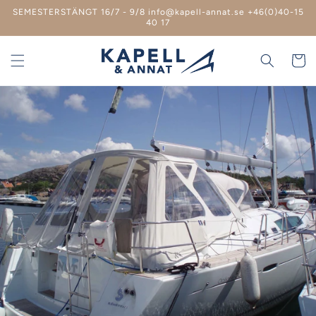
vidare
SEMESTERSTÄNGT 16/7 - 9/8 info@kapell-annat.se +46(0)40-15
till
40 17
innehåll
Varukor