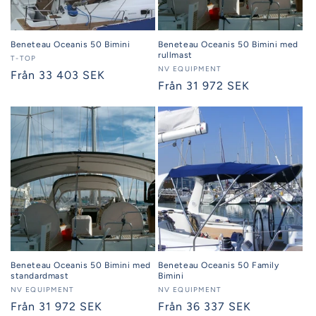
Beneteau Oceanis 50 Bimini
Beneteau Oceanis 50 Bimini med
rullmast
Säljare:
T-TOP
Säljare:
NV EQUIPMENT
Ordinarie
Från 33 403 SEK
Ordinarie
Från 31 972 SEK
pris
pris
Beneteau Oceanis 50 Bimini med
Beneteau Oceanis 50 Family
standardmast
Bimini
Säljare:
NV EQUIPMENT
Säljare:
NV EQUIPMENT
Ordinarie
Från 31 972 SEK
Ordinarie
Från 36 337 SEK