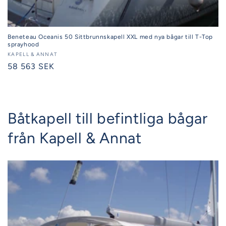
Beneteau Oceanis 50 Sittbrunnskapell XXL med nya bågar till T-Top
sprayhood
Säljare:
KAPELL & ANNAT
Ordinarie
58 563 SEK
pris
Båtkapell till befintliga bågar
från Kapell & Annat