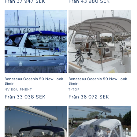
Ordinarie
Från 37 947 SEK
Ordinarie
Från 43 980 SEK
pris
pris
Beneteau Oceanis 50 New Look
Beneteau Oceanis 50 New Look
Bimini
Bimini
Säljare:
NV EQUIPMENT
Säljare:
T-TOP
Ordinarie
Från 33 038 SEK
Ordinarie
Från 36 072 SEK
pris
pris