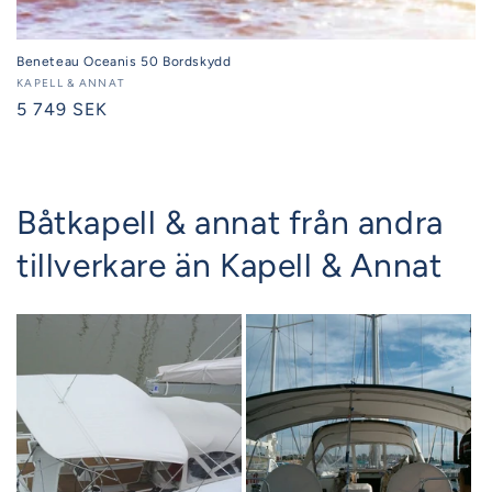
Beneteau Oceanis 50 Bordskydd
Säljare:
KAPELL & ANNAT
Ordinarie
5 749 SEK
pris
Båtkapell & annat från andra
tillverkare än Kapell & Annat