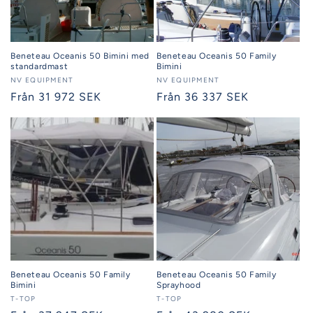
Beneteau Oceanis 50 Bimini med
Beneteau Oceanis 50 Family
standardmast
Bimini
Säljare:
NV EQUIPMENT
Säljare:
NV EQUIPMENT
Ordinarie
Från 31 972 SEK
Ordinarie
Från 36 337 SEK
pris
pris
Beneteau Oceanis 50 Family
Beneteau Oceanis 50 Family
Bimini
Sprayhood
Säljare:
T-TOP
Säljare:
T-TOP