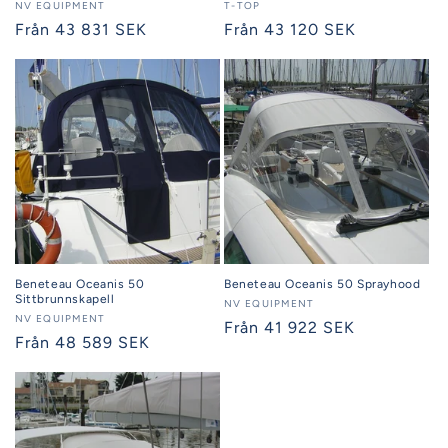
Säljare:
NV EQUIPMENT
Säljare:
T-TOP
Ordinarie
Från 43 831 SEK
Ordinarie
Från 43 120 SEK
pris
pris
Beneteau Oceanis 50
Beneteau Oceanis 50 Sprayhood
Sittbrunnskapell
Säljare:
NV EQUIPMENT
Säljare:
NV EQUIPMENT
Ordinarie
Från 41 922 SEK
Ordinarie
Från 48 589 SEK
pris
pris