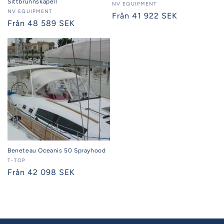
Sittbrunnskapell
Säljare:
NV EQUIPMENT
Säljare:
NV EQUIPMENT
Ordinarie
Från 41 922 SEK
Ordinarie
Från 48 589 SEK
pris
pris
Beneteau Oceanis 50 Sprayhood
Säljare:
T-TOP
Ordinarie
Från 42 098 SEK
pris