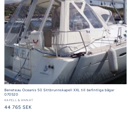
Beneteau Oceanis 50 Sittbrunnskapell XXL till befintliga bågar
070520
Säljare:
KAPELL & ANNAT
Ordinarie
44 765 SEK
pris