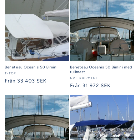
Beneteau Oceanis 50 Bimini
Beneteau Oceanis 50 Bimini med
rullmast
Säljare:
T-TOP
Säljare:
NV EQUIPMENT
Ordinarie
Från 33 403 SEK
Ordinarie
Från 31 972 SEK
pris
pris