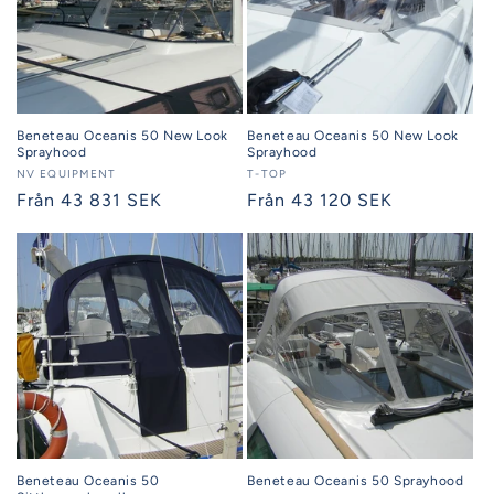
Beneteau Oceanis 50 New Look
Beneteau Oceanis 50 New Look
Sprayhood
Sprayhood
Säljare:
NV EQUIPMENT
Säljare:
T-TOP
Ordinarie
Från 43 831 SEK
Ordinarie
Från 43 120 SEK
pris
pris
Beneteau Oceanis 50
Beneteau Oceanis 50 Sprayhood