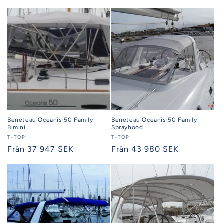
pris
pris
Beneteau Oceanis 50 Family
Beneteau Oceanis 50 Family
Bimini
Sprayhood
Säljare:
T-TOP
Säljare:
T-TOP
Ordinarie
Från 37 947 SEK
Ordinarie
Från 43 980 SEK
pris
pris