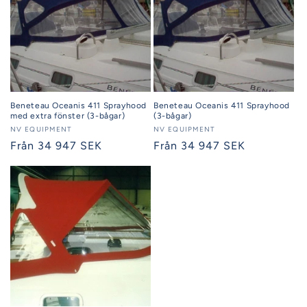
Beneteau Oceanis 411 Sprayhood
Beneteau Oceanis 411 Sprayhood
med extra fönster (3-bågar)
(3-bågar)
Säljare:
NV EQUIPMENT
Säljare:
NV EQUIPMENT
Ordinarie
Från 34 947 SEK
Ordinarie
Från 34 947 SEK
pris
pris