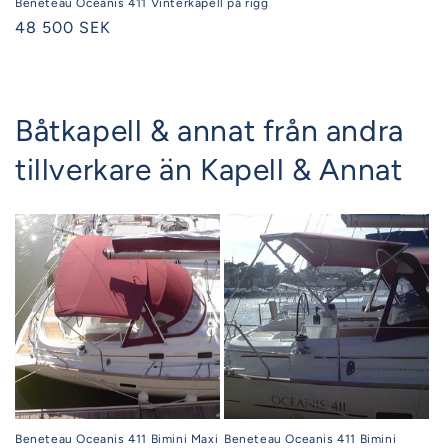
Beneteau Oceanis 411 Vinterkapell på rigg
Ordinarie
48 500 SEK
pris
Båtkapell & annat från andra
tillverkare än Kapell & Annat
Beneteau Oceanis 411 Bimini Maxi
Beneteau Oceanis 411 Bimini