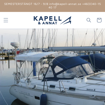
vidare
SEMESTERSTÄNGT 16/7 - 9/8 info@kapell-annat.se +46(0)40-15
till
40 17
innehåll
Varukor