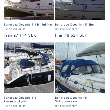
Beneteau Oceanis 411 Bimini Maxi
Beneteau Oceanis 411 Bimini
Säljare:
NV EQUIPMENT
Säljare:
NV EQUIPMENT
Ordinarie
Från 27 144 SEK
Ordinarie
Från 18 624 SEK
pris
pris
Beneteau Oceanis 411
Beneteau Oceanis 411
Piedestalskydd
Sittbrunnskapell
Säljare:
NV EQUIPMENT
Säljare:
NV EQUIPMENT