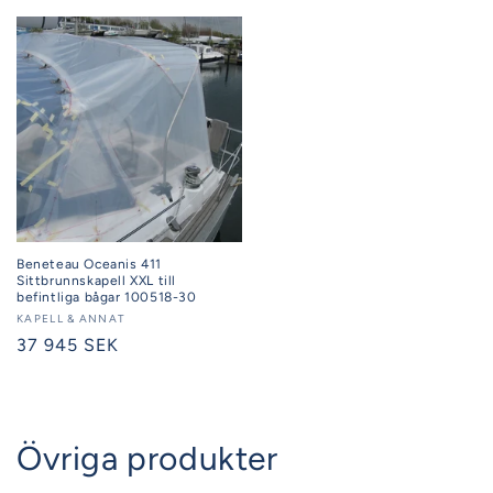
pris
Beneteau Oceanis 411
Sittbrunnskapell XXL till
befintliga bågar 100518-30
Säljare:
KAPELL & ANNAT
Ordinarie
37 945 SEK
pris
Övriga produkter