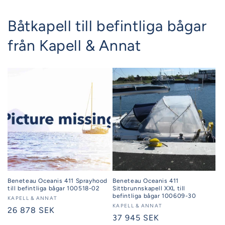
Båtkapell till befintliga bågar
från Kapell & Annat
Beneteau Oceanis 411 Sprayhood
Beneteau Oceanis 411
till befintliga bågar 100518-02
Sittbrunnskapell XXL till
befintliga bågar 100609-30
Säljare:
KAPELL & ANNAT
Säljare:
KAPELL & ANNAT
Ordinarie
26 878 SEK
Ordinarie
37 945 SEK
pris