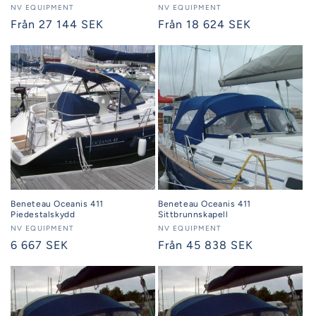
Säljare:
NV EQUIPMENT
Säljare:
NV EQUIPMENT
Ordinarie
Från 27 144 SEK
Ordinarie
Från 18 624 SEK
pris
pris
Beneteau Oceanis 411
Beneteau Oceanis 411
Piedestalskydd
Sittbrunnskapell
Säljare:
NV EQUIPMENT
Säljare:
NV EQUIPMENT
Ordinarie
6 667 SEK
Ordinarie
Från 45 838 SEK
pris
pris