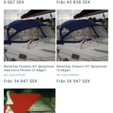
Ordinarie
6 667 SEK
Ordinarie
Från 45 838 SEK
pris
pris
Beneteau Oceanis 411 Sprayhood
Beneteau Oceanis 411 Sprayhood
med extra fönster (3-bågar)
(3-bågar)
Säljare:
NV EQUIPMENT
Säljare:
NV EQUIPMENT
Ordinarie
Från 34 947 SEK
Ordinarie
Från 34 947 SEK
pris
pris