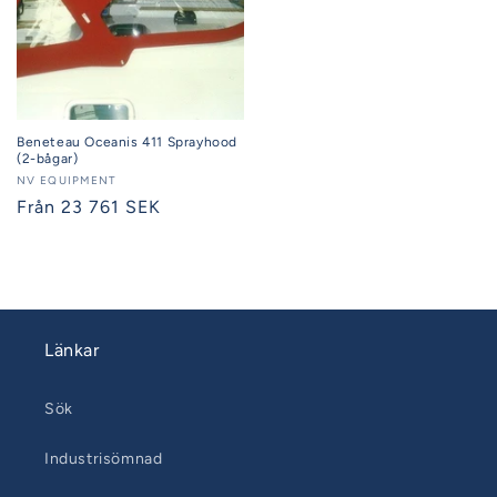
Beneteau Oceanis 411 Sprayhood
(2-bågar)
Säljare:
NV EQUIPMENT
Ordinarie
Från 23 761 SEK
pris
Länkar
Sök
Industrisömnad