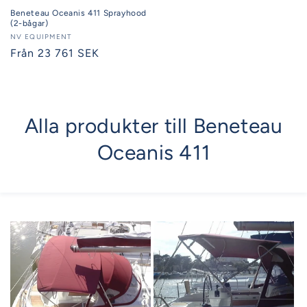
Beneteau Oceanis 411 Sprayhood
(2-bågar)
Säljare:
NV EQUIPMENT
Ordinarie
Från 23 761 SEK
pris
Alla produkter till Beneteau
Oceanis 411