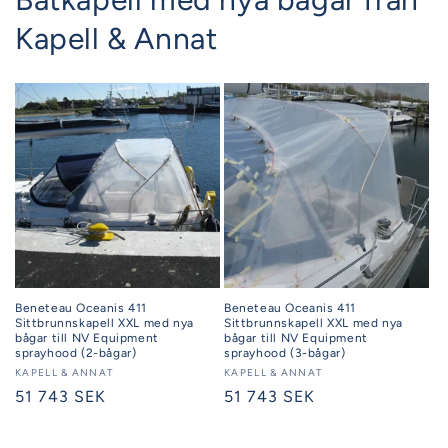
Kapell & Annat
Beneteau Oceanis 411
Beneteau Oceanis 411
Sittbrunnskapell XXL med nya
Sittbrunnskapell XXL med nya
bågar till NV Equipment
bågar till NV Equipment
sprayhood (2-bågar)
sprayhood (3-bågar)
Säljare:
KAPELL & ANNAT
Säljare:
KAPELL & ANNAT
Ordinarie
51 743 SEK
Ordinarie
51 743 SEK
pris
pris