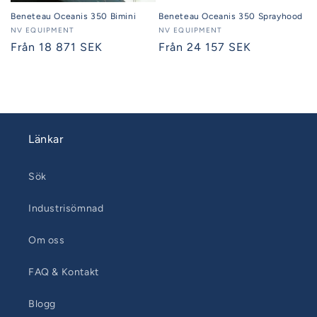
Beneteau Oceanis 350 Bimini
Beneteau Oceanis 350 Sprayhood
Säljare:
NV EQUIPMENT
Säljare:
NV EQUIPMENT
Ordinarie
Från 18 871 SEK
Ordinarie
Från 24 157 SEK
pris
pris
Länkar
Sök
Industrisömnad
Om oss
FAQ & Kontakt
Blogg