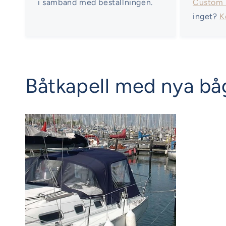
i samband med beställningen.
Custom
inget?
K
Båtkapell med nya båg