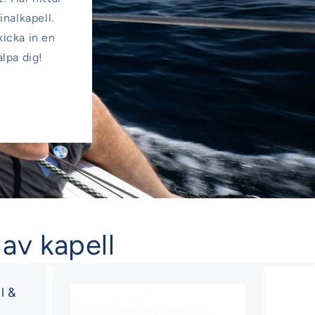
inalkapell.
kicka in en
älpa dig!
 av kapell
l &