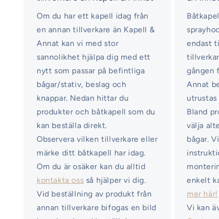
Om du har ett kapell idag från
Båtkapel
en annan tillverkare än Kapell &
sprayhoo
Annat kan vi med stor
endast ti
sannolikhet hjälpa dig med ett
tillverka
nytt som passar på befintliga
gången f
bågar/stativ, beslag och
Annat b
knappar. Nedan hittar du
utrustas
produkter och båtkapell som du
Bland pr
kan beställa direkt.
välja al
Observera vilken tillverkare eller
bågar. V
märke ditt båtkapell har idag.
instrukt
Om du är osäker kan du alltid
monterin
kontakta oss
så hjälper vi dig.
enkelt k
Vid beställning av produkt från
mer här!
annan tillverkare bifogas en bild
Vi kan ä