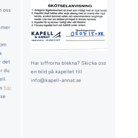
n oss
ommer
nom
a
r det
Har siffrorna blekna? Skicka oss
ar du
en bild på kapellet till
ell.
info@kapell-annat.se
ss
här
.se