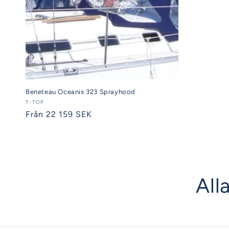
Beneteau Oceanis 323 Sprayhood
Säljare:
T-TOP
Ordinarie
Från 22 159 SEK
pris
All