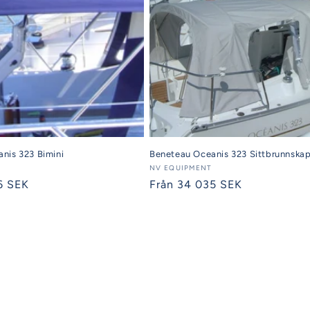
nis 323 Bimini
Beneteau Oceanis 323 Sittbrunnskap
Säljare:
NV EQUIPMENT
6 SEK
Ordinarie
Från 34 035 SEK
pris