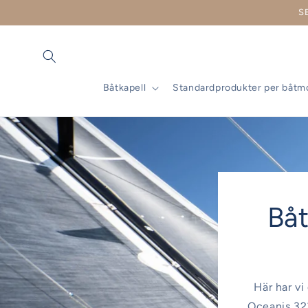
vidare
S
till
innehåll
Båtkapell
Standardprodukter per båtm
Båt
Här har vi
Oceanis 323