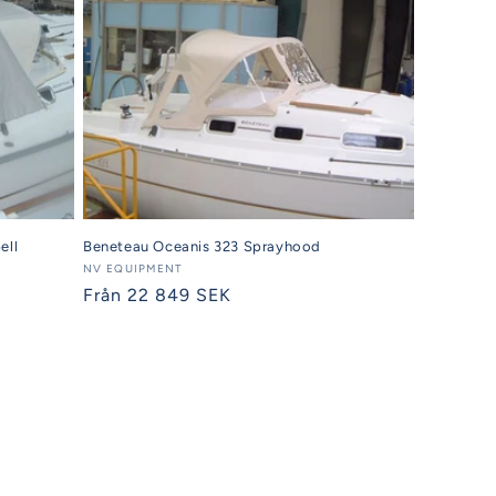
ell
Beneteau Oceanis 323 Sprayhood
Säljare:
NV EQUIPMENT
Ordinarie
Från 22 849 SEK
pris