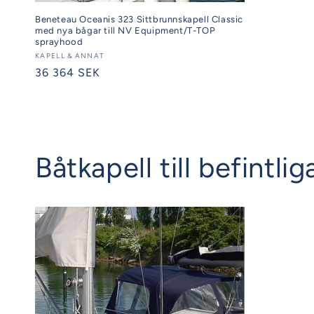
Beneteau Oceanis 323 Sittbrunnskapell Classic
med nya bågar till NV Equipment/T-TOP
sprayhood
Säljare:
KAPELL & ANNAT
Ordinarie
36 364 SEK
pris
Båtkapell till befintl