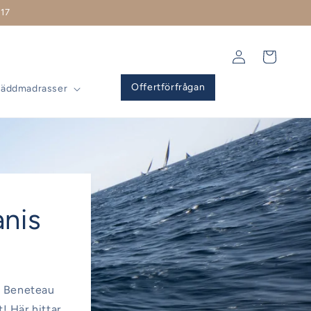
17
Logga
Varukorg
in
Offertförfrågan
Bäddmadrasser
anis
ll Beneteau
! Här hittar