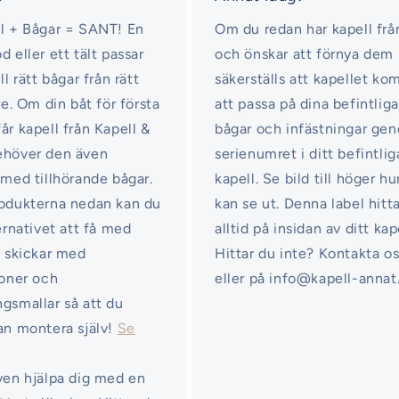
l + Bågar = SANT! En
Om du redan har kapell frå
d eller ett tält passar
och önskar att förnya dem
ll rätt bågar från rätt
säkerställs att kapellet k
re. Om din båt för första
att passa på dina befintliga
år kapell från Kapell &
bågar och infästningar ge
ehöver den även
serienumret i ditt befintlig
 med tillhörande bågar.
kapell. Se bild till höger hu
odukterna nedan kan du
kan se ut. Denna label hitt
ternativet att få med
alltid på insidan av ditt kap
i skickar med
Hittar du inte? Kontakta o
ioner och
eller på info@kapell-annat
gsmallar så att du
an montera själv!
Se
ven hjälpa dig med en