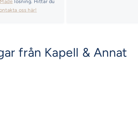
 Made
lösning. Hittar du
ontakta oss här!
ar från Kapell & Annat