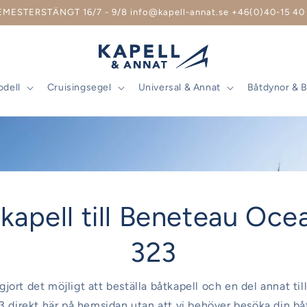
EMESTERSTÄNGT 16/7 - 9/8 info@kapell-annat.se +46(0)40-15 40 
odell
Cruisingsegel
Universal & Annat
Båtdynor & 
kapell till Beneteau Oce
323
 gjort det möjligt att beställa båtkapell och en del annat ti
 direkt här på hemsidan utan att vi behöver besöka din båt