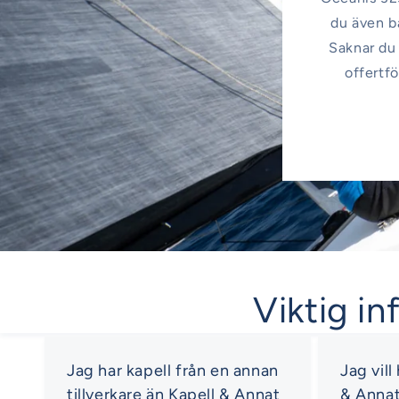
du även bå
Saknar du 
offertfö
Viktig in
Jag har kapell från en annan
Jag vill
tillverkare än Kapell & Annat
& Anna