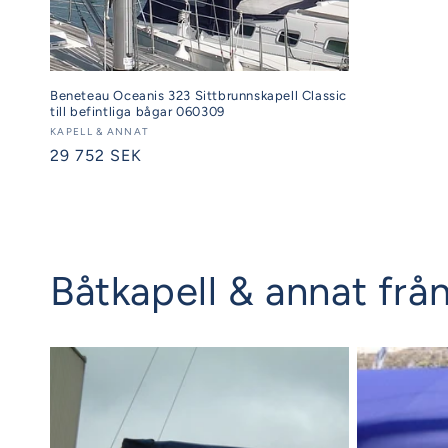
Beneteau Oceanis 323 Sittbrunnskapell Classic
till befintliga bågar 060309
Säljare:
KAPELL & ANNAT
Ordinarie
29 752 SEK
pris
Båtkapell & annat från