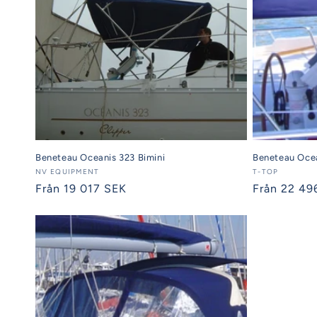
Beneteau Oceanis 323 Bimini
Beneteau Ocea
Säljare:
NV EQUIPMENT
Säljare:
T-TOP
Ordinarie
Från 19 017 SEK
Ordinarie
Från 22 49
pris
pris