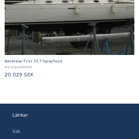
Beneteau First 35.7 Sprayhood
Säljare:
NV EQUIPMENT
Ordinarie
20 029 SEK
pris
Länkar
Sök