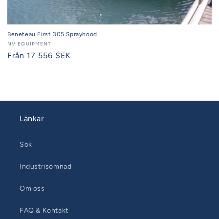
Beneteau First 305 Sprayhood
Säljare:
NV EQUIPMENT
Ordinarie
Från 17 556 SEK
pris
Länkar
Sök
Industrisömnad
Om oss
FAQ & Kontakt