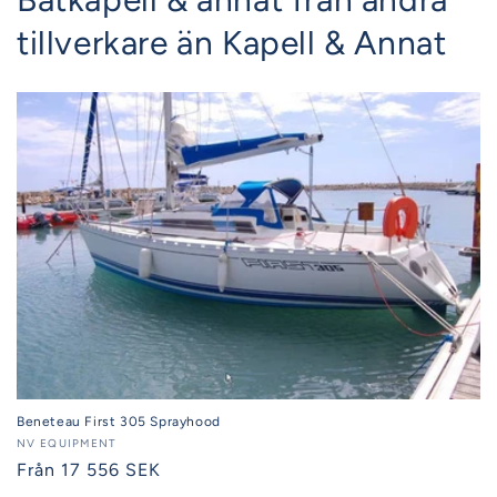
tillverkare än Kapell & Annat
Beneteau First 305 Sprayhood
Säljare:
NV EQUIPMENT
Ordinarie
Från 17 556 SEK
pris