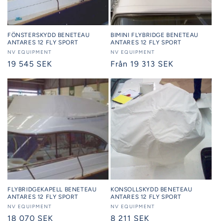
FÖNSTERSKYDD BENETEAU
BIMINI FLYBRIDGE BENETEAU
ANTARES 12 FLY SPORT
ANTARES 12 FLY SPORT
Säljare:
NV EQUIPMENT
Säljare:
NV EQUIPMENT
Ordinarie
19 545 SEK
Ordinarie
Från 19 313 SEK
pris
pris
FLYBRIDGEKAPELL BENETEAU
KONSOLLSKYDD BENETEAU
ANTARES 12 FLY SPORT
ANTARES 12 FLY SPORT
Säljare:
NV EQUIPMENT
Säljare:
NV EQUIPMENT
Ordinarie
18 070 SEK
Ordinarie
8 211 SEK