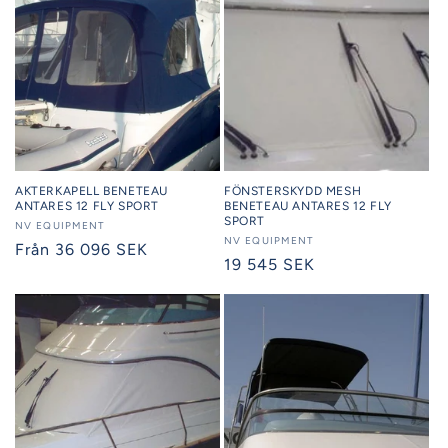
AKTERKAPELL BENETEAU
FÖNSTERSKYDD MESH
ANTARES 12 FLY SPORT
BENETEAU ANTARES 12 FLY
SPORT
Säljare:
NV EQUIPMENT
Säljare:
NV EQUIPMENT
Ordinarie
Från 36 096 SEK
Ordinarie
19 545 SEK
pris
pris