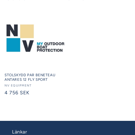
pris
pris
STOLSKYDD PAR BENETEAU
ANTARES 12 FLY SPORT
Säljare:
NV EQUIPMENT
Ordinarie
4 756 SEK
pris
Länkar