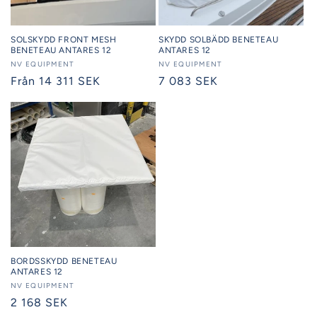
SOLSKYDD FRONT MESH
SKYDD SOLBÄDD BENETEAU
BENETEAU ANTARES 12
ANTARES 12
Säljare:
NV EQUIPMENT
Säljare:
NV EQUIPMENT
Ordinarie
Från 14 311 SEK
Ordinarie
7 083 SEK
pris
pris
BORDSSKYDD BENETEAU
ANTARES 12
Säljare:
NV EQUIPMENT
Ordinarie
2 168 SEK