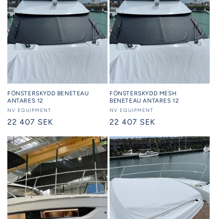
FÖNSTERSKYDD BENETEAU
FÖNSTERSKYDD MESH
ANTARES 12
BENETEAU ANTARES 12
Säljare:
NV EQUIPMENT
Säljare:
NV EQUIPMENT
Ordinarie
22 407 SEK
Ordinarie
22 407 SEK
pris
pris