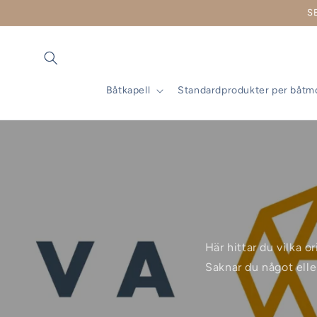
vidare
S
till
innehåll
Båtkapell
Standardprodukter per båtm
Här hittar du vilka o
Saknar du något elle