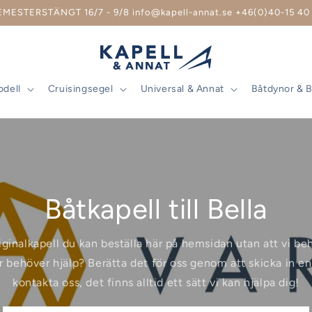
EMESTERSTÄNGT 16/7 - 9/8 info@kapell-annat.se +46(0)40-15 40 
odell
Cruisingsegel
Universal & Annat
Båtdynor & 
Båtkapell till Bella
riginalkapell du kan beställa här på hemsidan utan att vi b
r behöver hjälp? Berätta det för oss genom att skicka in en 
kontakta oss, det finns alltid ett sätt vi kan hjälpa dig!