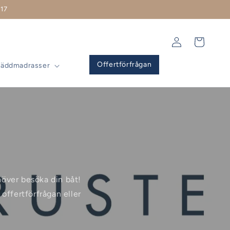
17
Logga
Varukorg
in
Offertförfrågan
Bäddmadrasser
ehöver besöka din båt!
offertförfrågan eller