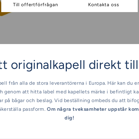
Till offertförfrågan
Kontakta oss
t originalkapell direkt til
pell från alla de stora leverantörerna i Europa. Här kan du e
h genom att hitta label med kapellets märke i befintligt ka
sar på bågar och beslag. Vid beställning ombeds du att bifo
äkerställa passform.
Om några tveksamheter uppstår komm
dig!