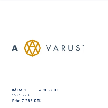
BÅTKAPELL BELLA MOSQITO
Säljare:
VA VARUSTE
Ordinarie
Från 7 783 SEK
pris