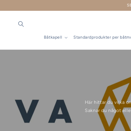
vidare
S
till
innehåll
Båtkapell
Standardprodukter per båtm
Här hittar du vilka o
Saknar du något elle