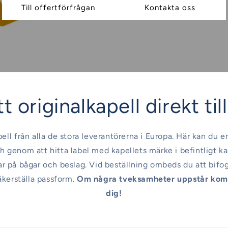
Till offertförfrågan
Kontakta oss
t originalkapell direkt til
pell från alla de stora leverantörerna i Europa. Här kan du e
h genom att hitta label med kapellets märke i befintligt ka
sar på bågar och beslag. Vid beställning ombeds du att bifo
äkerställa passform.
Om några tveksamheter uppstår komm
dig!