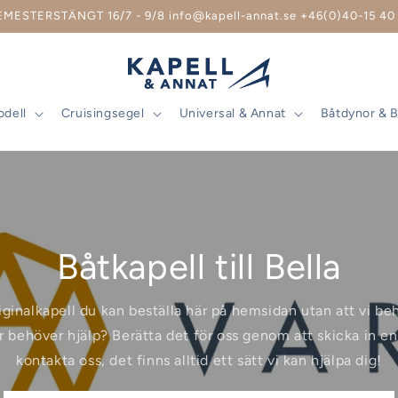
EMESTERSTÄNGT 16/7 - 9/8 info@kapell-annat.se +46(0)40-15 40 
odell
Cruisingsegel
Universal & Annat
Båtdynor & 
Båtkapell till Bella
riginalkapell du kan beställa här på hemsidan utan att vi b
r behöver hjälp? Berätta det för oss genom att skicka in en 
kontakta oss, det finns alltid ett sätt vi kan hjälpa dig!