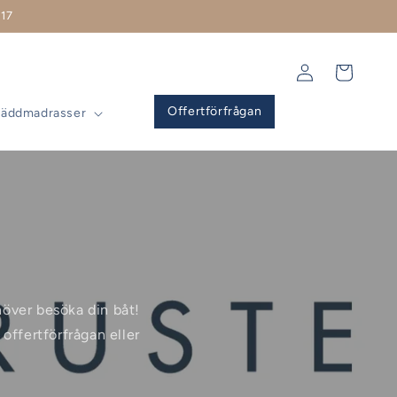
17
Logga
Varukorg
in
Offertförfrågan
Bäddmadrasser
ehöver besöka din båt!
offertförfrågan eller