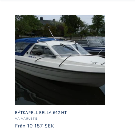
BÅTKAPELL BELLA 642 HT
Säljare:
VA VARUSTE
Ordinarie
Från 10 187 SEK
pris