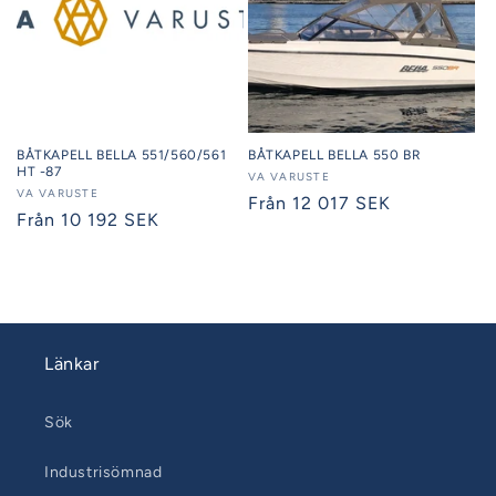
BÅTKAPELL BELLA 551/560/561
BÅTKAPELL BELLA 550 BR
HT -87
Säljare:
VA VARUSTE
Säljare:
VA VARUSTE
Ordinarie
Från 12 017 SEK
Ordinarie
Från 10 192 SEK
pris
pris
Länkar
Sök
Industrisömnad