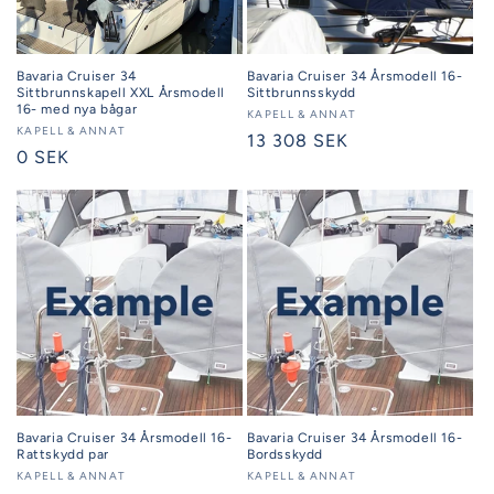
Bavaria Cruiser 34
Bavaria Cruiser 34 Årsmodell 16-
Sittbrunnskapell XXL Årsmodell
Sittbrunnsskydd
16- med nya bågar
Säljare:
KAPELL & ANNAT
Säljare:
KAPELL & ANNAT
Ordinarie
13 308 SEK
Ordinarie
0 SEK
pris
pris
Bavaria Cruiser 34 Årsmodell 16-
Bavaria Cruiser 34 Årsmodell 16-
Rattskydd par
Bordsskydd
Säljare:
KAPELL & ANNAT
Säljare:
KAPELL & ANNAT