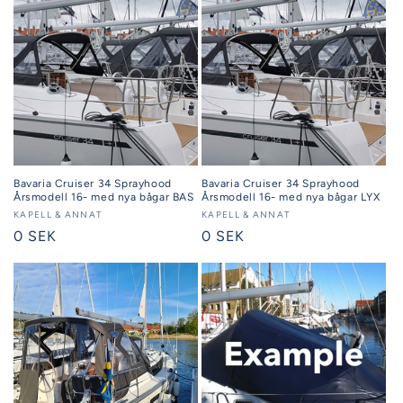
Bavaria Cruiser 34 Sprayhood
Bavaria Cruiser 34 Sprayhood
Årsmodell 16- med nya bågar BAS
Årsmodell 16- med nya bågar LYX
Säljare:
KAPELL & ANNAT
Säljare:
KAPELL & ANNAT
Ordinarie
0 SEK
Ordinarie
0 SEK
pris
pris