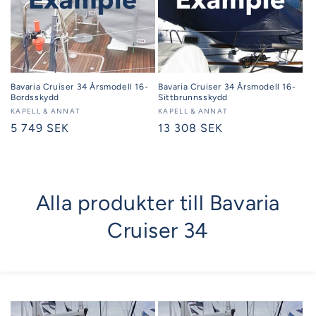
Bavaria Cruiser 34 Årsmodell 16-
Bavaria Cruiser 34 Årsmodell 16-
Bordsskydd
Sittbrunnsskydd
Säljare:
KAPELL & ANNAT
Säljare:
KAPELL & ANNAT
Ordinarie
5 749 SEK
Ordinarie
13 308 SEK
pris
pris
Alla produkter till Bavaria
Cruiser 34