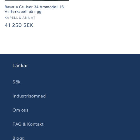
Bavaria Cruiser 34 Årsmodell 16-
Vinterkapell på rigg
Säljare:
KAPELL & ANNAT
Ordinarie
41 250 SEK
pris
Länkar
Sök
Industrisömnad
Om oss
FAQ & Kontakt
Blogg