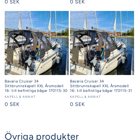
Ordinarie
0 SEK
Ordinarie
0 SEK
pris
pris
Bavaria Cruiser 34
Bavaria Cruiser 34
Sittbrunnskapell XXL Årsmodell
Sittbrunnskapell XXL Årsmodell
16- till befintliga bågar 170115-30
16- till befintliga bågar 170115-31
Säljare:
KAPELL & ANNAT
Säljare:
KAPELL & ANNAT
Ordinarie
0 SEK
Ordinarie
0 SEK
pris
pris
Övriga produkter