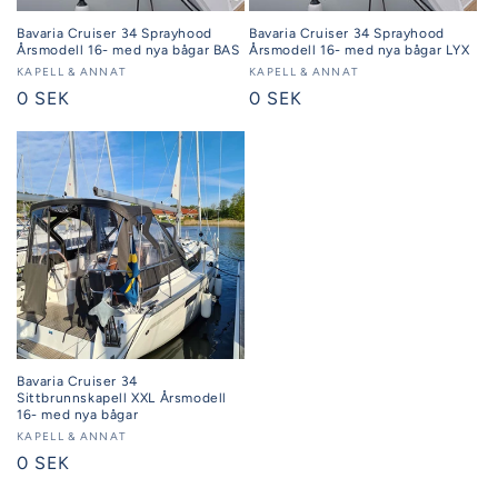
Bavaria Cruiser 34 Sprayhood
Bavaria Cruiser 34 Sprayhood
Årsmodell 16- med nya bågar BAS
Årsmodell 16- med nya bågar LYX
Säljare:
KAPELL & ANNAT
Säljare:
KAPELL & ANNAT
Ordinarie
0 SEK
Ordinarie
0 SEK
pris
pris
Bavaria Cruiser 34
Sittbrunnskapell XXL Årsmodell
16- med nya bågar
Säljare:
KAPELL & ANNAT
Ordinarie
0 SEK
pris