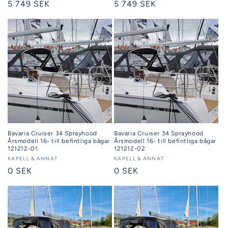
Ordinarie
5 749 SEK
Ordinarie
5 749 SEK
pris
pris
Bavaria Cruiser 34 Sprayhood
Bavaria Cruiser 34 Sprayhood
Årsmodell 16- till befintliga bågar
Årsmodell 16- till befintliga bågar
121212-01
121212-02
Säljare:
KAPELL & ANNAT
Säljare:
KAPELL & ANNAT
Ordinarie
0 SEK
Ordinarie
0 SEK
pris
pris