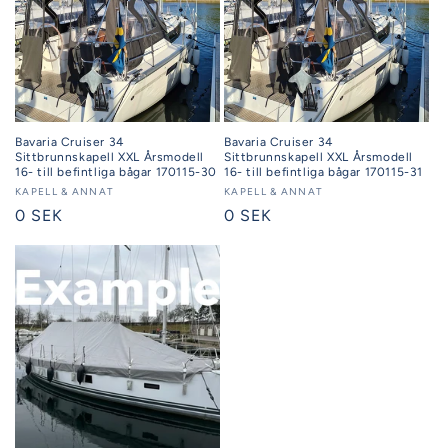
Bavaria Cruiser 34
Bavaria Cruiser 34
Sittbrunnskapell XXL Årsmodell
Sittbrunnskapell XXL Årsmodell
16- till befintliga bågar 170115-30
16- till befintliga bågar 170115-31
Säljare:
KAPELL & ANNAT
Säljare:
KAPELL & ANNAT
Ordinarie
0 SEK
Ordinarie
0 SEK
pris
pris