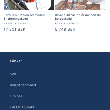
Bavaria 40 Vision Årsmodell 06-
Bavaria 40 Vision Årsmodell 06-
Sittbrunnsskydd
Bordsskydd
Säljare:
KAPELL & ANNAT
Säljare:
KAPELL & ANNAT
Ordinarie
17 301 SEK
Ordinarie
5 749 SEK
pris
pris
Länkar
Sök
Industrisömnad
Om oss
FAQ & Kontakt