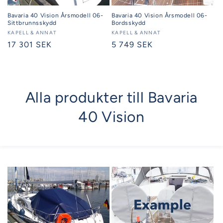
Bavaria 40 Vision Årsmodell 06-
Bavaria 40 Vision Årsmodell 06-
Sittbrunnsskydd
Bordsskydd
Säljare:
KAPELL & ANNAT
Säljare:
KAPELL & ANNAT
Ordinarie
17 301 SEK
Ordinarie
5 749 SEK
pris
pris
Alla produkter till Bavaria
40 Vision