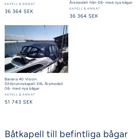
Årsmodell från 06- med nya bågar
Säljare:
KAPELL & ANNAT
Säljare:
KAPELL & ANNAT
Ordinarie
36 364 SEK
Ordinarie
36 364 SEK
pris
pris
Bavaria 40 Vision
Sittbrunnskapell XXL Årsmodell
06- med nya bågar
Säljare:
KAPELL & ANNAT
Ordinarie
51 743 SEK
pris
Båtkapell till befintliga bågar