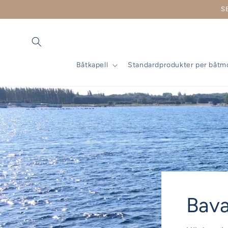
vidare
S
till
innehåll
Båtkapell
Standardprodukter per båtm
Bava