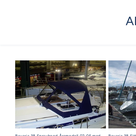
A
Bavaria 38 Sprayhood Årsmodell 02-05 med
Bavaria 38 Sit