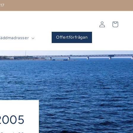
17
Logga
Varukorg
in
Offertförfrågan
Bäddmadrasser
-2005