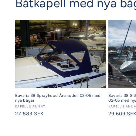
Båtkapell med nya bå
Bavaria 38 Sprayhood Årsmodell 02-05 med
Bavaria 38 Sit
nya bågar
02-05 med ny
Säljare:
KAPELL & ANNAT
Säljare:
KAPELL & ANN
Ordinarie
27 883 SEK
Ordinarie
29 609 SE
pris
pris