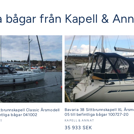
iga bågar från Kapell & An
Bavaria 38 Sittbrunnskapell XL Årsm
tbrunnskapell Classic Årsmodell
05 till befintliga bågar 100727-20
intliga bågar 041002
Säljare:
KAPELL & ANNAT
AT
Ordinarie
35 933 SEK
K