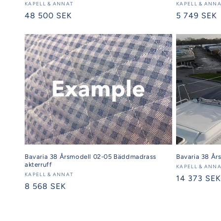
Säljare:
KAPELL & ANNAT
Säljare:
KAPELL & ANN
Ordinarie
48 500 SEK
Ordinarie
5 749 SEK
pris
pris
Bavaria 38 Årsmodell 02-05 Bäddmadrass
Bavaria 38 År
akterruff
Säljare:
KAPELL & ANN
Säljare:
KAPELL & ANNAT
Ordinarie
14 373 SEK
Ordinarie
8 568 SEK
pris
pris