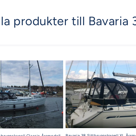
lla produkter till Bavaria 
Bavaria 38 Sittbrunnskapell XL Årsm
tbrunnskapell Classic Årsmodell