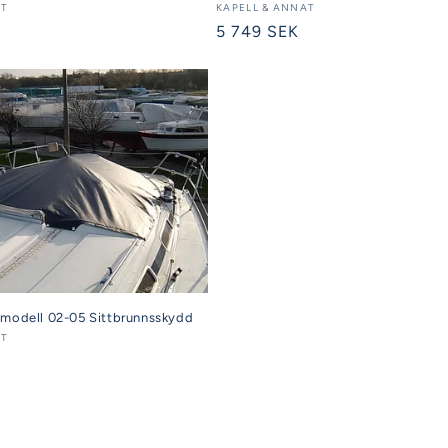
AT
Säljare:
KAPELL & ANNAT
Ordinarie
5 749 SEK
pris
smodell 02-05 Sittbrunnsskydd
AT