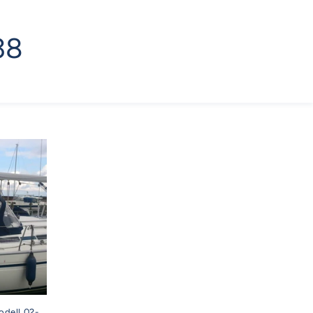
38
odell 02-