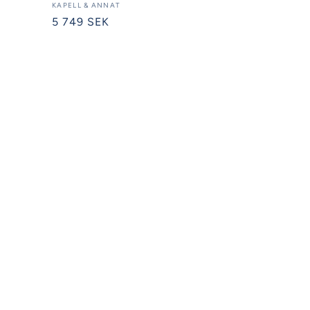
Säljare:
KAPELL & ANNAT
Ordinarie
5 749 SEK
pris