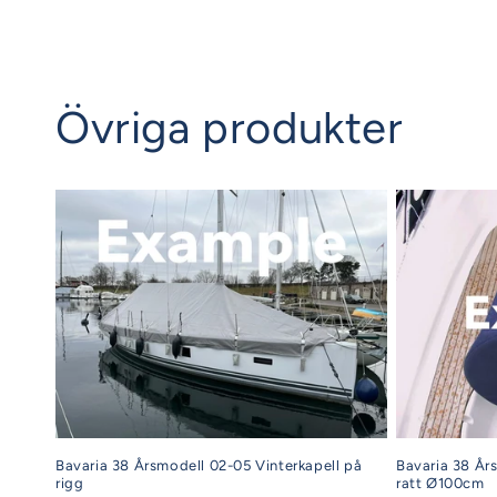
pris
pris
Övriga produkter
Bavaria 38 Årsmodell 02-05 Vinterkapell på
Bavaria 38 År
rigg
ratt Ø100cm