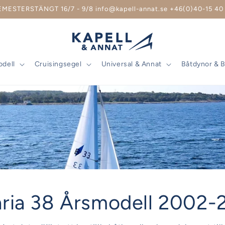
EMESTERSTÄNGT 16/7 - 9/8 info@kapell-annat.se +46(0)40-15 40 
odell
Cruisingsegel
Universal & Annat
Båtdynor & 
ria 38 Årsmodell 2002