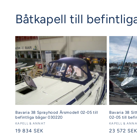
Båtkapell till befintl
Bavaria 38 Sprayhood Årsmodell 02-05 till
Bavaria 38 Sit
befintliga bågar 030220
02-05 till bef
Säljare:
KAPELL & ANNAT
Säljare:
KAPELL & ANN
Ordinarie
19 834 SEK
Ordinarie
23 572 SE