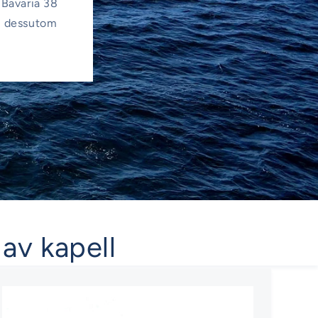
l Bavaria 38
du dessutom
 av kapell