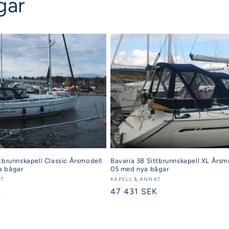
gar
Bavaria 38 Sittbrunnskapell XL Årsm
tbrunnskapell Classic Årsmodell
05 med nya bågar
a bågar
Säljare:
KAPELL & ANNAT
AT
Ordinarie
47 431 SEK
K
pris