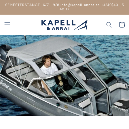
vidare
SEMESTERSTÄNGT 16/7 - 9/8 info@kapell-annat.se +46(0)40-15
till
40 17
innehåll
Varukor