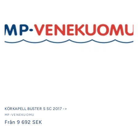
KÖRKAPELL BUSTER S SC 2017 ->
Säljare:
MP-VENEKUOMU
Ordinarie
Från 9 692 SEK
pris