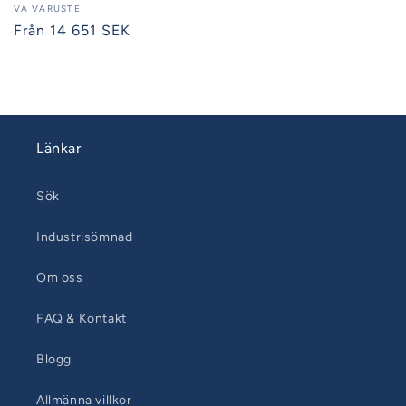
Säljare:
VA VARUSTE
Ordinarie
Från 14 651 SEK
pris
Länkar
Sök
Industrisömnad
Om oss
FAQ & Kontakt
Blogg
Allmänna villkor