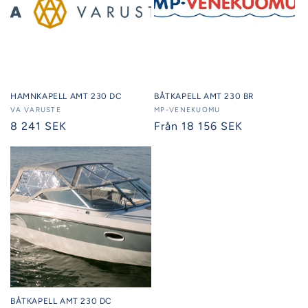
HAMNKAPELL AMT 230 DC
BÅTKAPELL AMT 230 BR
Säljare:
VA VARUSTE
Säljare:
MP-VENEKUOMU
Ordinarie
8 241 SEK
Ordinarie
Från 18 156 SEK
pris
pris
BÅTKAPELL AMT 230 DC