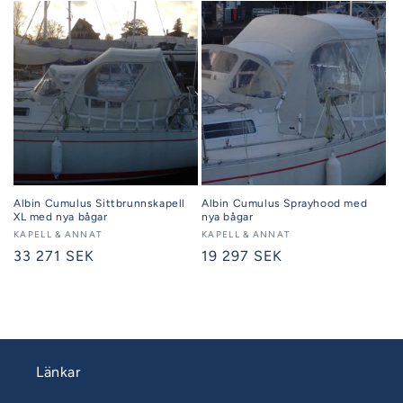
Albin Cumulus Sittbrunnskapell
Albin Cumulus Sprayhood med
XL med nya bågar
nya bågar
Säljare:
KAPELL & ANNAT
Säljare:
KAPELL & ANNAT
Ordinarie
33 271 SEK
Ordinarie
19 297 SEK
pris
pris
Länkar