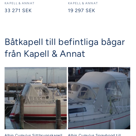
Säljare:
KAPELL & ANNAT
Säljare:
KAPELL & ANNAT
Ordinarie
33 271 SEK
Ordinarie
19 297 SEK
pris
pris
Båtkapell till befintliga bågar
från Kapell & Annat
Albin Cumulus Sittbrunnskapell
Albin Cumulus Sprayhood till