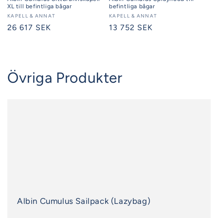
XL till befintliga bågar
befintliga bågar
Säljare:
KAPELL & ANNAT
Säljare:
KAPELL & ANNAT
Ordinarie
26 617 SEK
Ordinarie
13 752 SEK
pris
pris
Övriga Produkter
Albin Cumulus Sailpack (Lazybag)