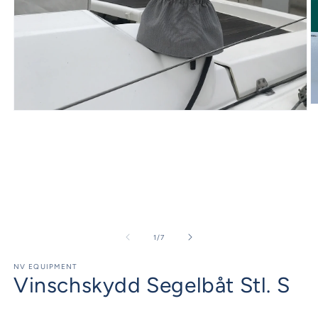
Ö
Öppna
m
mediet
2
1
i
i
m
modalfönster
av
1
/
7
NV EQUIPMENT
Vinschskydd Segelbåt Stl. S